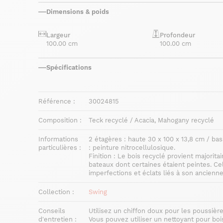
Dimensions & poids
Largeur
Profondeur
100.00 cm
100.00 cm
Spécifications
Référence :
30024815
Composition :
Teck recyclé / Acacia, Mahogany recyclé
Informations
2 étagères : haute 30 x 100 x 13,8 cm / bas
particulières :
: peinture nitrocellulosique.
Finition : Le bois recyclé provient major
bateaux dont certaines étaient peintes. Cel
imperfections et éclats liés à son ancienn
Collection :
Swing
Conseils
Utilisez un chiffon doux pour les poussièr
d'entretien :
Vous pouvez utiliser un nettoyant pour boi