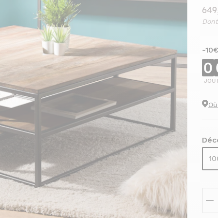
649
Dont
-10
0
JOU
Où
Déco
10