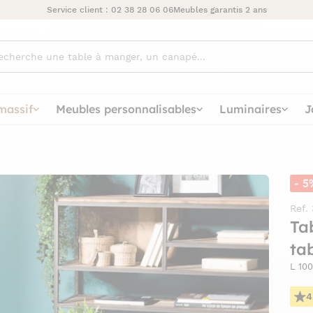
Service client :
02 38 28 06 06
Meubles garantis 2 ans
ez
massif
Meubles personnalisables
Luminaires
J
- 5
Ref.
Ta
ta
L 100
4