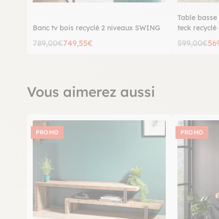
Table basse
Banc tv bois recyclé 2 niveaux SWING
teck recycl
SWING
789,00€
749,55€
599,00€
56
Vous aimerez aussi
PROMO
PROMO