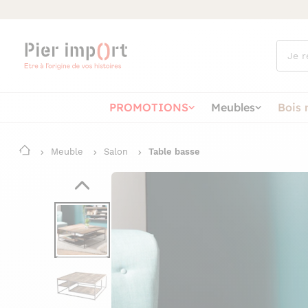
Que
cherch
vous ?
PROMOTIONS
Meubles
Bois 
Meuble
Salon
Table basse