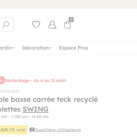
0
ardin
Décoration
Espace Pros
%
Déstockage - du 6 au 11 août
 30024815
ble basse carrée teck recyclé
blettes
SWING
 cm - l 100 cm - H 40 cm
.5/5
(16 avis)
Questions utilisateurs