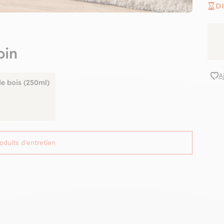
D
oin
A
de bois (250ml)
roduits d'entretien