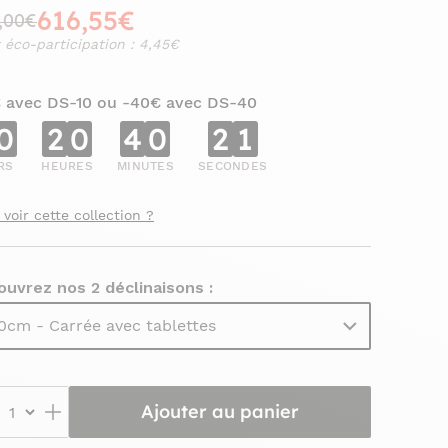
616,55€
,00€
 éco-participation : 4,45€
€ avec DS-10 ou -40€ avec DS-40
0
2
0
4
0
1
9
RS
HEURES
MINUTES
SECONDES
 voir cette collection ?
uvrez nos 2 déclinaisons :
0cm - Carrée avec tablettes
Ajouter au panier