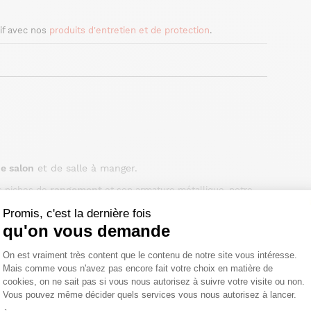
if avec nos
produits d'entretien et de protection
.
e salon
et de salle à manger.
rangement
es niches de
et son armature métallique, notre
complètement dans la tendance industrielle. Originale de par
Promis, c'est la dernière fois
parfait, elle donnera assurément une belle allure à votre
qu'on vous demande
carrée
teck recyclé de la collection Swing possède un
Plateforme de Gestion du Consentemen
On est vraiment très content que le contenu de notre site vous intéresse.
es rondes ou rectangulaires. Son style industriel se mariera
élai légal de rétractation.
rotin
Mais comme vous n'avez pas encore fait votre choix en matière de
atelier. Vous pourrez l'associer à des chaises en
, à un
cookies, on ne sait pas si vous nous autorisez à suivre votre visite ou non.
table basse carrée
t à votre imagination... Assurément, la
Vous pouvez même décider quels services vous nous autorisez à lancer.
Axeptio consent
us accompagneront dans votre quotidien.