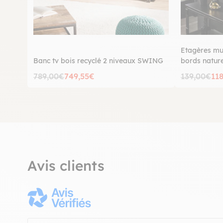
Etagères mur
Banc tv bois recyclé 2 niveaux SWING
bords naturel
789,00€
749,55€
139,00€
11
Avis clients