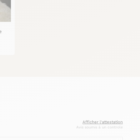
e
Afficher l'attestation
Avis soumis à un controle