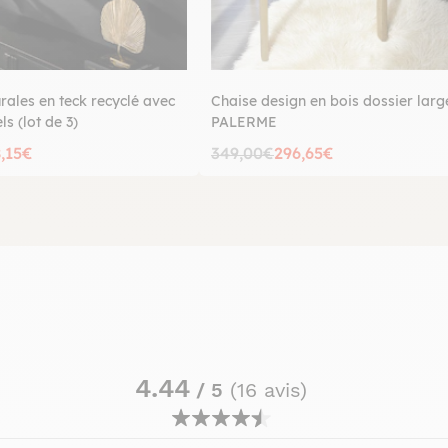
ales en teck recyclé avec
Chaise design en bois dossier larg
s (lot de 3)
PALERME
8,15€
349,00€
296,65€
4.44
/ 5
(16 avis)