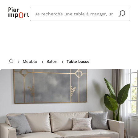
Commandez même en vacances !
En savoir plus
Vous êtes absent ? Pier Import s'adapte
Que
et vous livre à votre retour.
cherchez
vous ?
Meuble
Salon
Table basse