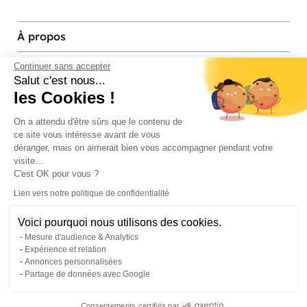
À propos
Services et contact
Continuer sans accepter
Salut c'est nous...
les Cookies !
Magasins et Showrooms
On a attendu d'être sûrs que le contenu de
ce site vous intéresse avant de vous
Modes de paiement acceptés
déranger, mais on aimerait bien vous accompagner pendant votre
visite...
C'est OK pour vous ?
Lien vers notre politique de confidentialité
Voici pourquoi nous utilisons des cookies.
Mesure d'audience & Analytics
Expérience et relation
Annonces personnalisées
Partage de données avec Google
© Pier Import
2026
Mentions legales
·
Credits
·
Plan du site
Consentements certifiés par