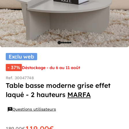
Exclu web
- 37%
Déstockage - du 6 au 11 août
Ref. 30047748
Table basse moderne grise effet
laqué - 2 hauteurs
MARFA
Questions utilisateurs
119,00€
189,00€