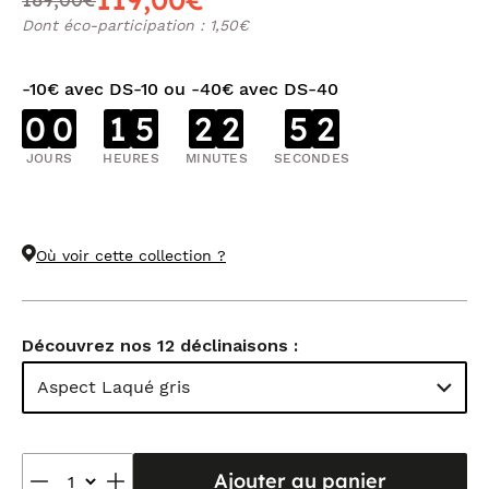
Dont éco-participation : 1,50€
-10€ avec DS-10 ou -40€ avec DS-40
0
0
1
5
2
2
5
2
JOURS
HEURES
MINUTES
SECONDES
Où voir cette collection ?
Découvrez nos 12 déclinaisons :
Aspect Laqué gris
Ajouter au panier