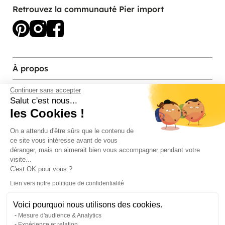
Retrouvez la communauté Pier import
À propos
Services et contact
Continuer sans accepter
Salut c'est nous...
les Cookies !
Magasins et Showrooms
On a attendu d'être sûrs que le contenu de
ce site vous intéresse avant de vous
Modes de paiement acceptés
déranger, mais on aimerait bien vous accompagner pendant votre
visite...
C'est OK pour vous ?
Lien vers notre politique de confidentialité
Voici pourquoi nous utilisons des cookies.
Mesure d'audience & Analytics
Expérience et relation