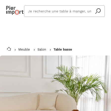
Commandez même en vacances !
En savoir plus
Vous êtes absent ? Pier Import s'adapte
Que
et vous livre à votre retour.
cherchez
vous ?
Meuble
Salon
Table basse