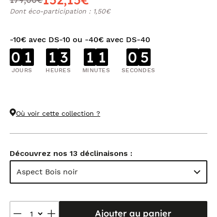
Dont éco-participation : 1,50€
-10€ avec DS-10 ou -40€ avec DS-40
0
1
1
3
1
1
0
5
JOURS
HEURES
MINUTES
SECONDES
Où voir cette collection ?
Découvrez nos 13 déclinaisons :
Aspect Bois noir
Ajouter au panier