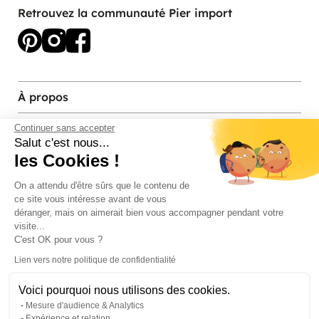
Retrouvez la communauté Pier import
À propos
Services et contact
Continuer sans accepter
Salut c'est nous...
les Cookies !
Magasins et Showrooms
On a attendu d'être sûrs que le contenu de
ce site vous intéresse avant de vous
Modes de paiement acceptés
déranger, mais on aimerait bien vous accompagner pendant votre
visite...
C'est OK pour vous ?
Lien vers notre politique de confidentialité
Voici pourquoi nous utilisons des cookies.
Mesure d'audience & Analytics
Expérience et relation