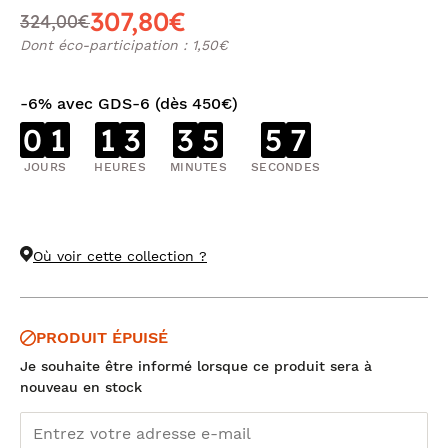
307,80€
324,00€
Dont éco-participation : 1,50€
-6% avec GDS-6 (dès 450€)
0
1
1
3
3
5
5
7
JOURS
HEURES
MINUTES
SECONDES
Où voir cette collection ?
PRODUIT ÉPUISÉ
Je souhaite être informé lorsque ce produit sera à
nouveau en stock