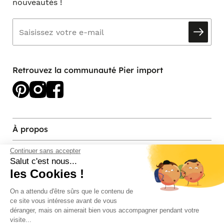
nouveautés !
Retrouvez la communauté Pier import
À propos
Services et contact
Continuer sans accepter
Salut c'est nous...
les Cookies !
Magasins et Showrooms
On a attendu d'être sûrs que le contenu de
ce site vous intéresse avant de vous
Modes de paiement acceptés
déranger, mais on aimerait bien vous accompagner pendant votre
visite...