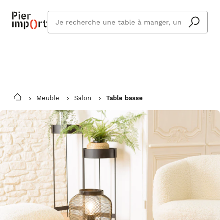
Commandez même en vacances !
En savoir plus
Vous êtes absent ? Pier Import s'adapte
Que
et vous livre à votre retour.
cherchez
vous ?
Meuble
Salon
Table basse