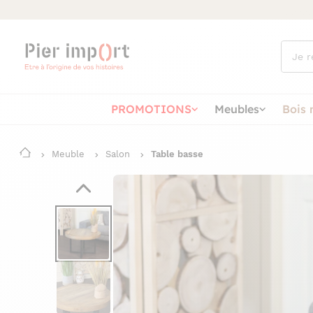
Que
cherch
vous ?
PROMOTIONS
Meubles
Bois 
Meuble
Salon
Table basse