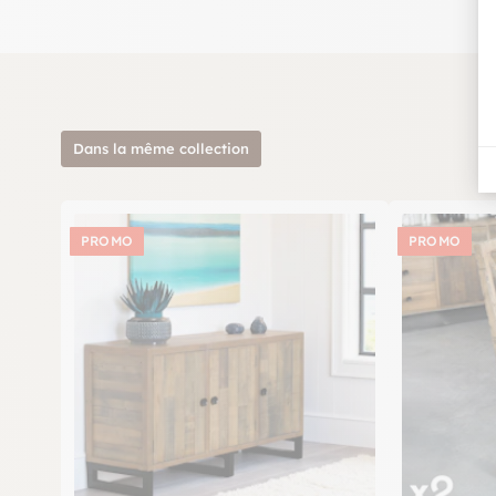
salon.
appli de réalité augmentée 
Essayez vite notre nouvelle
votre intérieur, à l’endroit de votre choix.
Dans la même collection
PROMO
PROMO