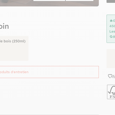
🔥
oin
45
Les
🔁
R
de bois (250ml)
roduits d'entretien
A