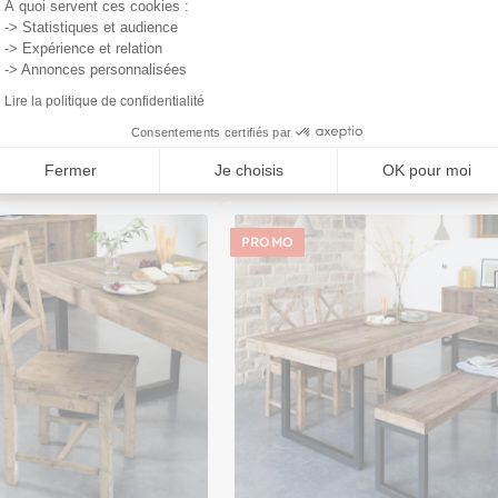
À quoi servent ces cookies :
-> Statistiques et audience
gratuite
meubles en 3D
et
et disposez ce meuble dans
-> Expérience et relation
-> Annonces personnalisées
Lire la politique de confidentialité
Consentements certifiés par
Fermer
Je choisis
OK pour moi
PROMO