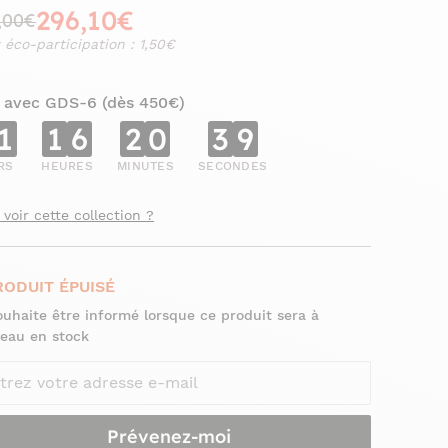
296,10€
,00€
 éco-participation : 1,50€
 avec GDS-6 (dès 450€)
1
1
6
2
0
3
7
RS
HEURES
MINUTES
SECONDES
 voir cette collection ?
RODUIT ÉPUISÉ
ouhaite être informé lorsque ce produit sera à
eau en stock
Prévenez-moi