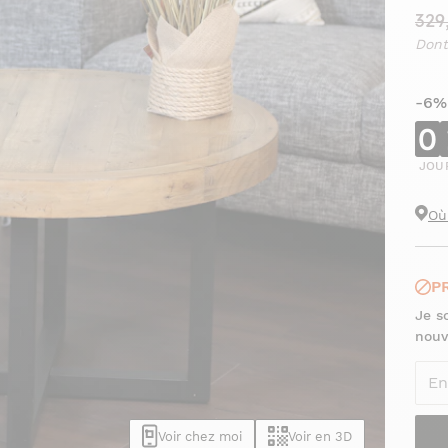
329
Dont
-6%
0
JOU
Où
P
Je s
nouv
Voir chez moi
Voir en 3D