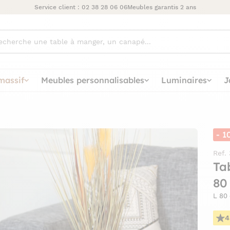
Service client :
02 38 28 06 06
Meubles garantis 2 ans
ez
massif
Meubles personnalisables
Luminaires
J
- 1
Ref.
Ta
80
L 80
4