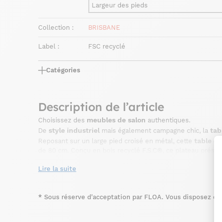
Largeur des pieds
Collection :
BRISBANE
Label :
FSC recyclé
Catégories
Description de l’article
meubles de salon
Choisissez des
authentiques.
style industriel
tab
De
mais également campagne chic, la
table de
Reposant sur un large pied croisé en métal, cette
de 80 cm. Conçu en bois recyclé F.S.C®, ce plateau présen
recyclé, donc réutilisé, permet de préserver les ressource
arbres. Le label F.S.C® est quant à lui une garantie de qu
Lire la suite
ronde
de la collection BRISBANE trouvera sa place dans un
Elle accompagnera un canapé et différentes assises de s
*
Sous réserve d'acceptation par FLOA. Vous disposez du d
table basse industrielle
votre pièce. Cette
pourra par exe
BRISBANE.
tables basses à roulettes
Astucieuses, nos
vous offriron