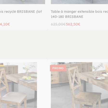
ois recyclé BRISBANE (lot
Table à manger extensible bois re
140-180 BRISBANE
4,10€
625,00€
562,50€
PROMO