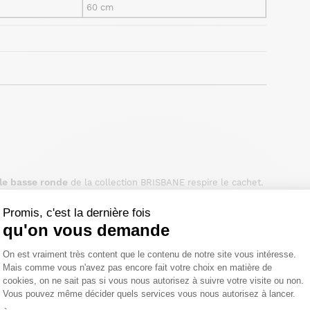
60 cm
le basse ronde
de la collection BRISBANE respire le cachet.
 salon ronde
dispose d’un épais plateau rond d’un diamètre
te différentes imperfections et marques. L’usage du bois
Promis, c'est la dernière fois
s naturelles de la planète et évite d’abattre de nouveaux
qu'on vous demande
table basse
alité et de sérieux pour le consommateur. La
Plateforme de Gestion du Consentemen
 salon de style industriel, vintage ou encore campagne chic.
On est vraiment très content que le contenu de notre site vous intéresse.
alon et permettra de créer une atmosphère chaleureuse dans
Mais comme vous n'avez pas encore fait votre choix en matière de
élai légal de rétractation.
mple être associée aux autres meubles de la collection
cookies, on ne sait pas si vous nous autorisez à suivre votre visite ou non.
Vous pouvez même décider quels services vous nous autorisez à lancer.
t plusieurs possibilités d’aménagement pour votre espace
Axeptio consent