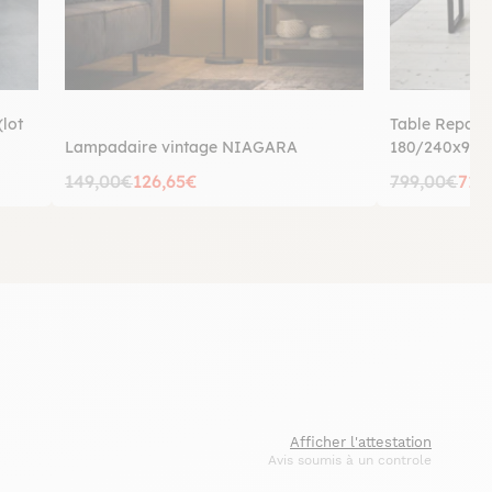
lot
Table Repas E
Lampadaire vintage NIAGARA
180/240x90
149,00€
126,65€
799,00€
719
Afficher l'attestation
Avis soumis à un controle