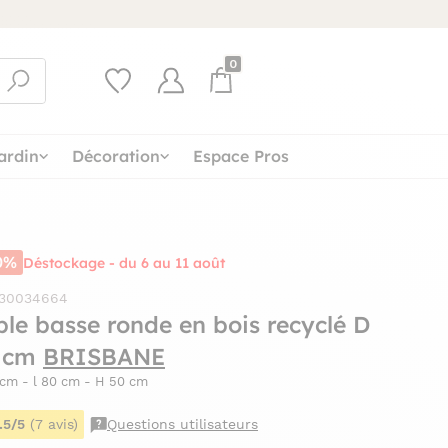
0
ardin
Décoration
Espace Pros
0%
Déstockage - du 6 au 11 août
 30034664
ble basse ronde en bois recyclé D
 cm
BRISBANE
 cm - l 80 cm - H 50 cm
.5/5
(7 avis)
Questions utilisateurs