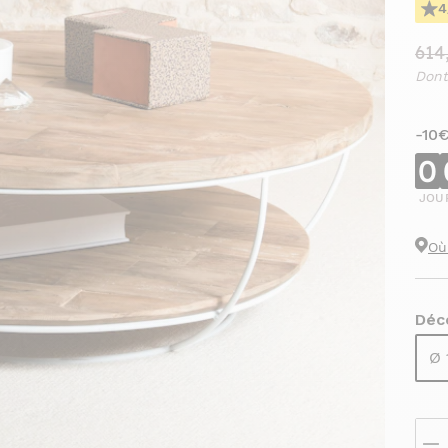
4
614
Dont
-10
0
JOU
Où
Déc
Ø 