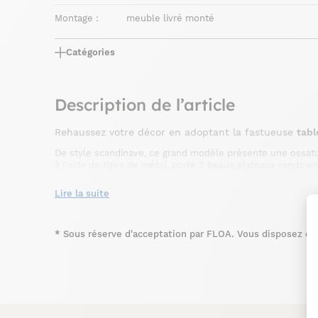
Montage :
meuble livré monté
Catégories
Description de l’article
Rehaussez votre décor en adoptant la fastueuse
tabl
De style scandinave, ce grand modèle présente une ossature
à l'aide de tiges de métal, porte 2 beaux plateaux ronds en
elle deviendra la vedette de votre espace de vie. De dimen
votre salon d'esprit vintage ou nordique.
Lire la suite
*
Sous réserve d'acceptation par FLOA. Vous disposez du d