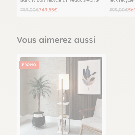
Banc tv bois recyclé 2 niveaux SWING
teck recycl
SWING
789,00€
749,55€
599,00€
56
Vous aimerez aussi
PROMO