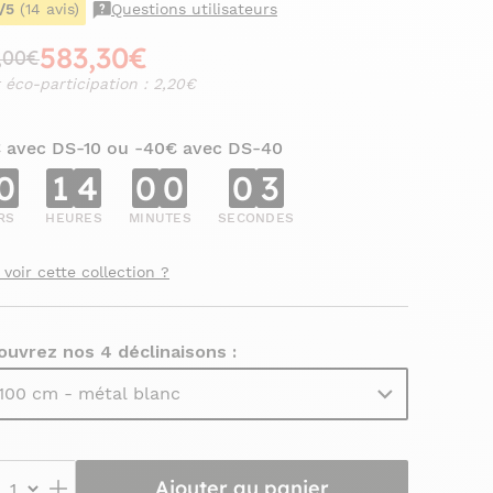
/5
(14 avis)
Questions utilisateurs
583,30€
,00€
 éco-participation : 2,20€
€ avec DS-10 ou -40€ avec DS-40
0
1
4
0
0
0
2
RS
HEURES
MINUTES
SECONDES
 voir cette collection ?
ouvrez nos 4 déclinaisons :
100 cm - métal blanc
Ajouter au panier