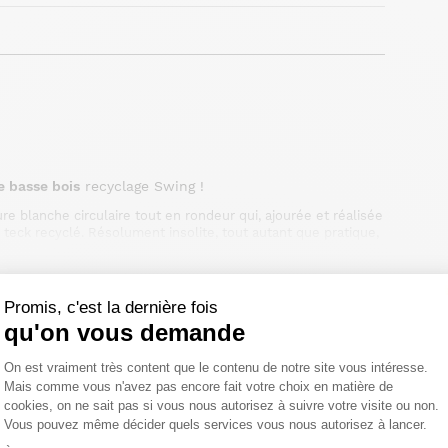
e basse bois
recyclage Swing !
 blanche circulaire tout en rondeur qui, ajourée et réalisée
 teck recyclé. Résolument insolite, tout autant que pratique,
sions 100 x 35 cm, vous la placerez dans l'idéal au sein de
Promis, c'est la dernière fois
qu'on vous demande
élai légal de rétractation.
Plateforme de Gestion du Consentemen
On est vraiment très content que le contenu de notre site vous intéresse.
Mais comme vous n'avez pas encore fait votre choix en matière de
cookies, on ne sait pas si vous nous autorisez à suivre votre visite ou non.
Vous pouvez même décider quels services vous nous autorisez à lancer.
Axeptio consent