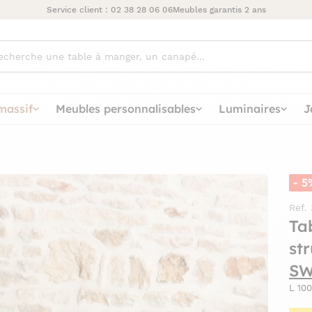
Service client :
02 38 28 06 06
Meubles garantis 2 ans
ez
massif
Meubles personnalisables
Luminaires
J
- 5
Ref.
Ta
st
S
L 100