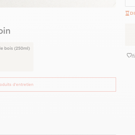
D
oin
de bois (250ml)
A
roduits d'entretien