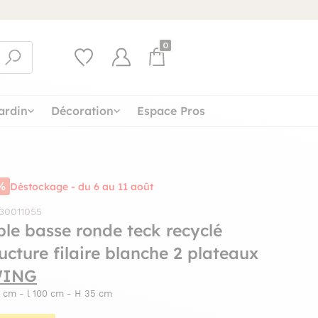
0
ardin
Décoration
Espace Pros
%
Déstockage - du 6 au 11 août
 30011055
ble basse ronde teck recyclé
ructure filaire blanche 2 plateaux
WING
 cm - l 100 cm - H 35 cm