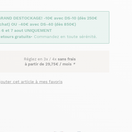
GRAND DESTOCKAGE! -10€ avec DS-10 (dès 250€
achat) OU -40€ avec DS-40 (dès 850€)
s 6 et 7 aout UNIQUEMENT
etours gratuits
• Commandez en toute sérénité.
Réglez en
3x
/
4x
sans frais
à partir de
29,75€ / mois
*
jouter cet article à mes favoris