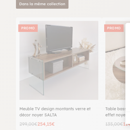
Dans la même collection
PROMO
PROMO
Meuble TV design montants verre et
Table basse 
décor noyer SALTA
effet noyer
299,00€
254,15€
135,00€
11