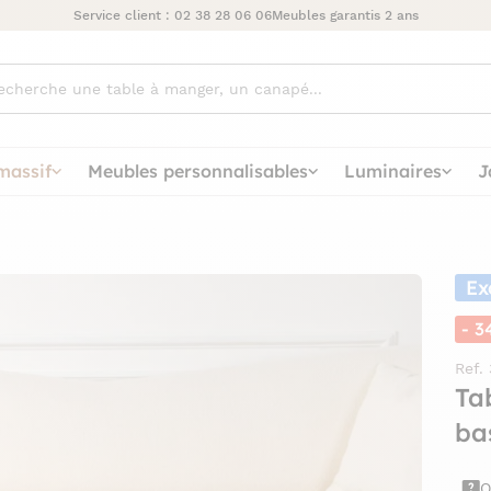
Service client :
02 38 28 06 06
Meubles garantis 2 ans
ez
massif
Meubles personnalisables
Luminaires
J
Ex
- 3
Ref.
Ta
ba
Q