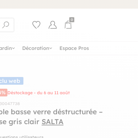
0
ardin
Décoration
Espace Pros
clu web
4%
Déstockage - du 6 au 11 août
 30047738
ble basse verre déstructurée –
se gris clair
SALTA
uestions utilisateurs