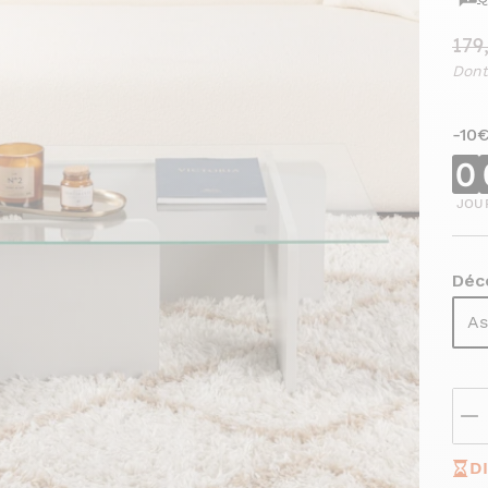
179
Dont
-10
0
JOU
Déco
As
D