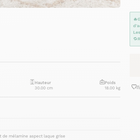
🔥
d'
Le
🔁
R
Hauteur
Poids
A
30.00 cm
18.00 kg
 de mélamine aspect laque grise