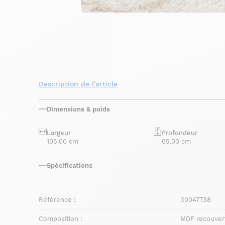
Description de l'article
Dimensions & poids
Largeur
Profondeur
105.00 cm
65.00 cm
Spécifications
Référence :
30047738
Composition :
MDF recouvert