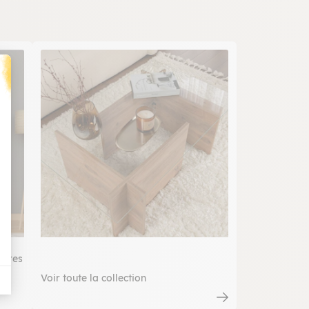
t : Personnalisez vos Options
gères
Voir toute la collection