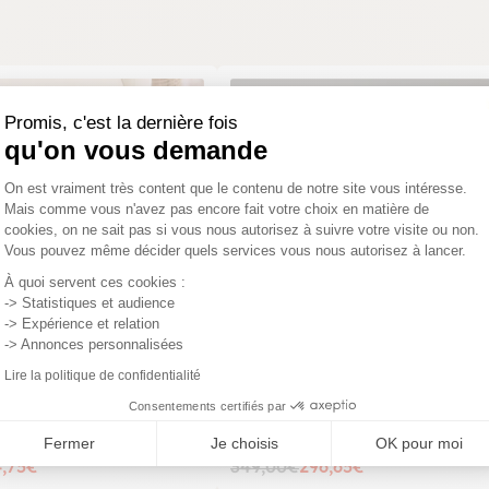
PROMO
Promis, c'est la dernière fois
qu'on vous demande
Plateforme de Gestion du Consentemen
On est vraiment très content que le contenu de notre site vous intéresse.
Mais comme vous n'avez pas encore fait votre choix en matière de
cookies, on ne sait pas si vous nous autorisez à suivre votre visite ou non.
Vous pouvez même décider quels services vous nous autorisez à lancer.
Axeptio consent
À quoi servent ces cookies :
-> Statistiques et audience
-> Expérience et relation
-> Annonces personnalisées
Lire la politique de confidentialité
Consentements certifiés par
en verre - pied en croix
Bibliothèque vitrine blanche, 6 éta
 SALTA
réglables SALTA
Fermer
Je choisis
OK pour moi
4,75€
349,00€
296,65€