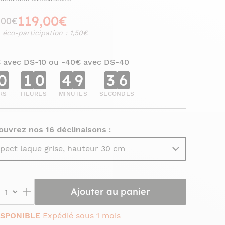
119,00€
,00€
 éco-participation : 1,50€
€ avec DS-10 ou -40€ avec DS-40
0
1
0
4
9
3
5
RS
HEURES
MINUTES
SECONDES
uvrez nos 16 déclinaisons :
pect laque grise, hauteur 30 cm
Ajouter au panier
ISPONIBLE
Expédié sous 1 mois