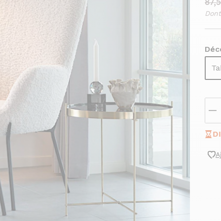
87,
Dont
Déco
Ta
D
A