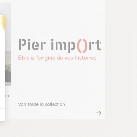
t : Personnalisez vos Options
aiton
Voir toute la collection