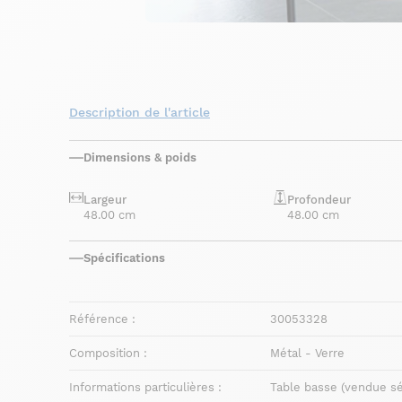
Description de l'article
Dimensions & poids
Largeur
Profondeur
48.00 cm
48.00 cm
Spécifications
Référence :
30053328
Composition :
Métal - Verre
Informations particulières :
Table basse (vendue s