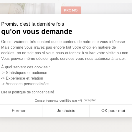
PROMO
Promis, c'est la dernière fois
qu'on vous demande
Plateforme de Gestion du Consentemen
On est vraiment très content que le contenu de notre site vous intéresse.
Mais comme vous n'avez pas encore fait votre choix en matière de
cookies, on ne sait pas si vous nous autorisez à suivre votre visite ou non.
Vous pouvez même décider quels services vous nous autorisez à lancer.
Axeptio consent
À quoi servent ces cookies :
-> Statistiques et audience
-> Expérience et relation
-> Annonces personnalisées
e en verre - cadre doré
Table basse design verre et effet l
Lire la politique de confidentialité
⌀80 cm TULUM
ø70 cm TULUM
Consentements certifiés par
1,25€
139,00€
118,15€
Fermer
Je choisis
OK pour moi