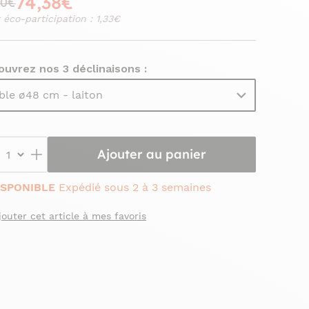
74,38€
50€
 éco-participation : 1,33€
uvrez nos 3 déclinaisons :
ble ø48 cm - laiton
Ajouter au panier
ISPONIBLE
Expédié sous 2 à 3 semaines
jouter cet article à mes favoris