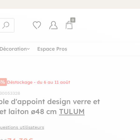
0
Décoration
Espace Pros
5%
Déstockage - du 6 au 11 août
 30053328
ble d'appoint design verre et
fet laiton ø48 cm
TULUM
uestions utilisateurs