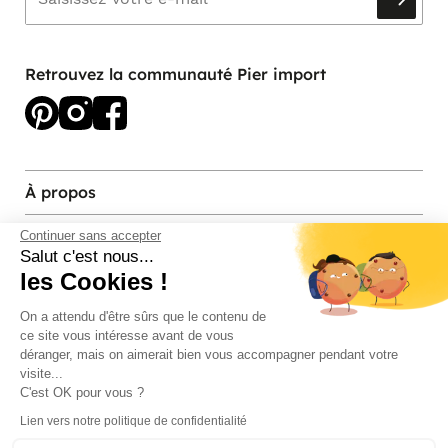
Retrouvez la communauté Pier import
À propos
Services et contact
Continuer sans accepter
Salut c'est nous...
les Cookies !
Magasins et Showrooms
On a attendu d'être sûrs que le contenu de
ce site vous intéresse avant de vous
Modes de paiement acceptés
déranger, mais on aimerait bien vous accompagner pendant votre
visite...
C'est OK pour vous ?
Lien vers notre politique de confidentialité