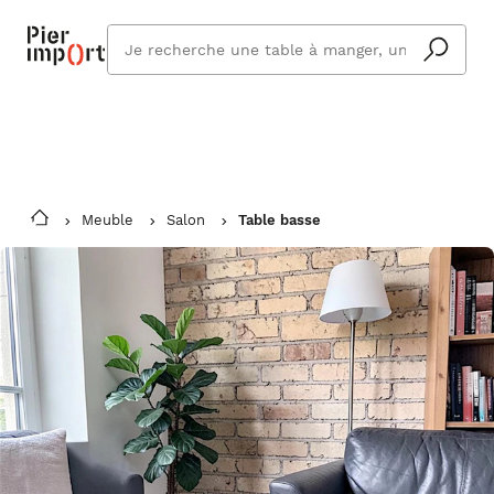
Commandez même en vacances !
En savoir plus
Vous êtes absent ? Pier Import s'adapte
Que
et vous livre à votre retour.
cherchez
vous ?
Meuble
Salon
Table basse