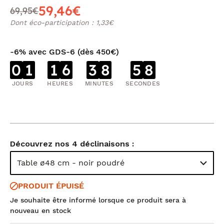
59,46€
69,95€
Dont éco-participation : 1,33€
-6% avec GDS-6 (dès 450€)
0
1
1
6
3
8
5
8
JOURS
HEURES
MINUTES
SECONDES
Découvrez nos 4 déclinaisons :
Table ø48 cm - noir poudré
PRODUIT ÉPUISÉ
Je souhaite être informé lorsque ce produit sera à
nouveau en stock