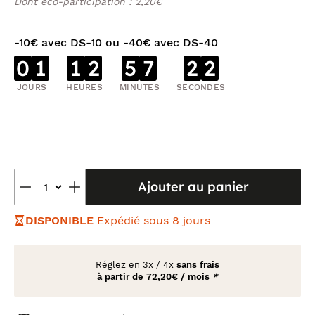
Dont éco-participation : 2,20€
-10€ avec DS-10 ou -40€ avec DS-40
0
1
1
2
5
7
2
2
JOURS
HEURES
MINUTES
SECONDES
Ajouter au panier
DISPONIBLE
Expédié sous 8 jours
Réglez en
3x
/
4x
sans frais
à partir de
72,20€ / mois
*