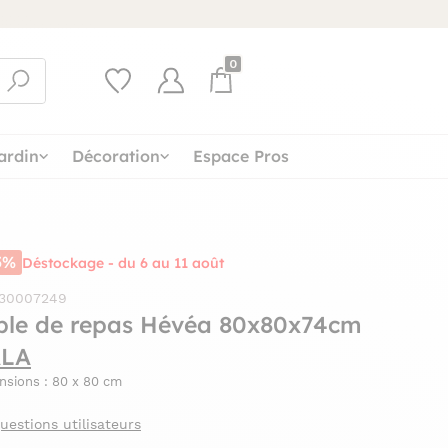
0
ardin
Décoration
Espace Pros
5%
Déstockage - du 6 au 11 août
 30007249
ble de repas Hévéa 80x80x74cm
LA
nsions : 80 x 80 cm
uestions utilisateurs