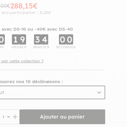
288,15€
,00€
 éco-participation : 6,30€
€ avec DS-10 ou -40€ avec DS-40
0
1
9
3
3
5
9
RS
HEURES
MINUTES
SECONDES
 voir cette collection ?
uvrez nos 10 déclinaisons :
ut
Ajouter au panier