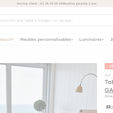
Service client :
02 38 28 06 06
Meubles garantis 2 ans
ez
massif
Meubles personnalisables
Luminaires
J
- 1
Ref.
Ta
GA
Dime
Q