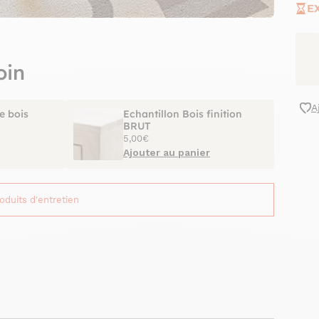
E
oin
A
e bois
Echantillon Bois finition
BRUT
5,00€
Ajouter au panier
roduits d'entretien