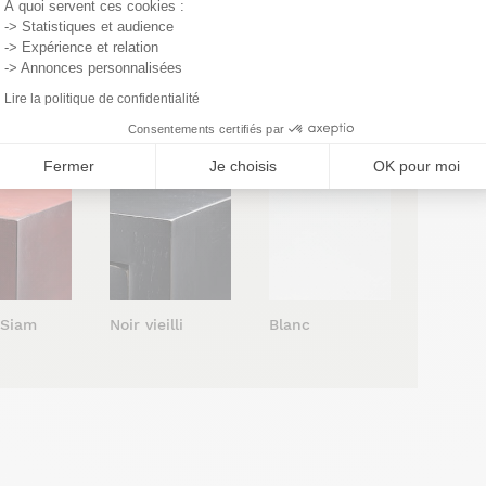
À quoi servent ces cookies :
-> Statistiques et audience
-> Expérience et relation
-> Annonces personnalisées
Lire la politique de confidentialité
 vernis
Cendré vernis
Cacao vernis
atiné
satiné
satiné
Consentements certifiés par
Fermer
Je choisis
OK pour moi
Blanc
 Siam
Noir vieilli