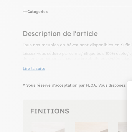
Catégories
Description de l’article
Tous nos meubles en hévéa sont disponibles en 9 fini
laissez-vous séduire par ce magnifique bois 100% écologiq
de l'environnement ; chaque arbre abattu est systématiqu
de latex.
Lire la suite
*
Sous réserve d'acceptation par FLOA. Vous disposez du d
FINITIONS