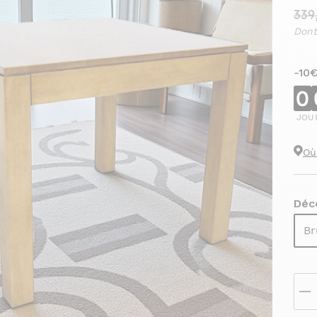
339
Dont
-10
0
JOU
Où
Déco
Br