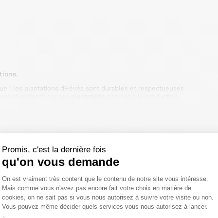
tions.
ue ! les plantations dHévéa sont durables et respectueuses
ement replanté car ces plantations servent à la production
élai légal de rétractation.
Promis, c'est la dernière fois
qu'on vous demande
Plateforme de Gestion du Consentemen
On est vraiment très content que le contenu de notre site vous intéresse.
Mais comme vous n'avez pas encore fait votre choix en matière de
cookies, on ne sait pas si vous nous autorisez à suivre votre visite ou non.
Vous pouvez même décider quels services vous nous autorisez à lancer.
Axeptio consent