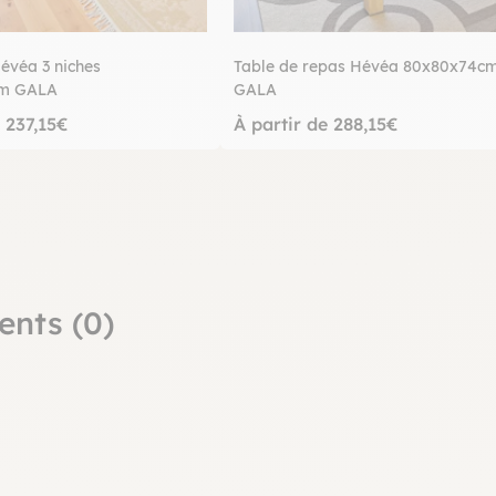
évéa 3 niches
Table de repas Hévéa 80x80x74c
cm GALA
GALA
e 237,15€
À partir de 288,15€
ents (0)