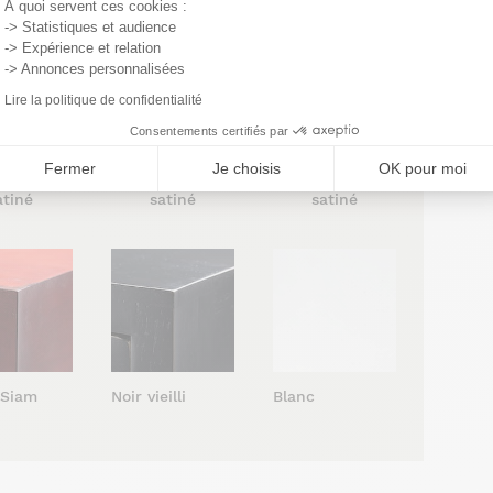
À quoi servent ces cookies :
-> Statistiques et audience
-> Expérience et relation
-> Annonces personnalisées
Lire la politique de confidentialité
Consentements certifiés par
Fermer
Je choisis
OK pour moi
 vernis
Cendré vernis
Cacao vernis
atiné
satiné
satiné
Blanc
 Siam
Noir vieilli