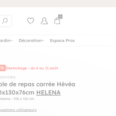
0
ardin
Décoration
Espace Pros
5%
Déstockage - du 6 au 11 août
 30013169
ble de repas carrée Hévéa
0x130x76cm
HELENA
sions : 130 x 130 cm
uestions utilisateurs