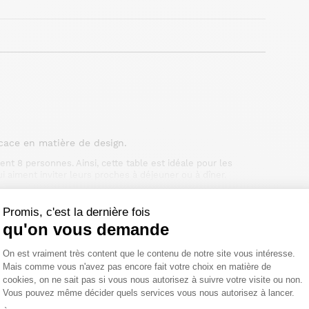
icace en matière de design.
ent 8 personnes. Ainsi, cette table est idéale pour les
i aiment inviter leurs proches à déjeuner ou à dîner.
mpagner durant de nombreuses années. Dans votre cuisine ou
belles chaises confortables que vous retrouverez sur le site
s ou toutes vos décorations puisqu'elle se décline en 9
Promis, c'est la dernière fois
ble en hévéa ton noir vieilli ou chêne traditionnel. Vous
qu'on vous demande
le naturel vernis satiné sont faits pour vous.
élai légal de rétractation.
Plateforme de Gestion du Consentemen
On est vraiment très content que le contenu de notre site vous intéresse.
Mais comme vous n'avez pas encore fait votre choix en matière de
cookies, on ne sait pas si vous nous autorisez à suivre votre visite ou non.
Vous pouvez même décider quels services vous nous autorisez à lancer.
Axeptio consent