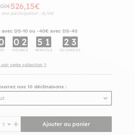
526,15€
,00€
 éco-participation : 8,70€
€ avec DS-10 ou -40€ avec DS-40
0
0
2
5
1
2
1
RS
HEURES
MINUTES
SECONDES
 voir cette collection ?
uvrez nos 10 déclinaisons :
ut
Ajouter au panier