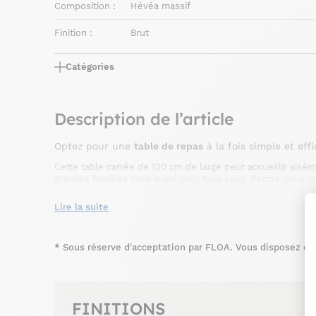
Composition :
Hévéa massif
Finition :
Brut
Catégories
Description de l’article
Optez pour une
table de repas
à la fois simple et eff
Cette table carrée de 130 cm de large peut accueillir aisém
grandes familles mais aussi pour tous ceux d'entre vous qu
Fabriquée en hévéa, elle est robuste et saura vous acco
dans votre salle à manger, elle trouvera sa place avec de 
Lire la suite
de Pier Import. Cette table va s'adapter à tous vos espace
finitions. Vous aimez les meubles foncés ? Commandez la ta
avez envie d'espace et de meubles clairs ? l'hévéa brut ou 
*
Sous réserve d'acceptation par FLOA. Vous disposez du d
FINITIONS