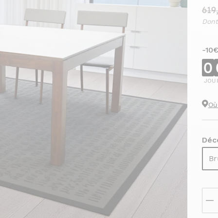
619
Dont
-10
0
JOU
Où
Déco
Br