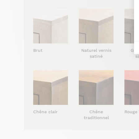
Brut
Naturel vernis
Gris
satiné
s
Chêne clair
Chêne
Rouge
traditionnel