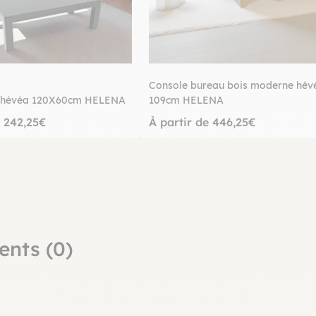
Console bureau bois moderne hév
e hévéa 120X60cm HELENA
109cm HELENA
e 242,25€
À partir de 446,25€
ents (0)