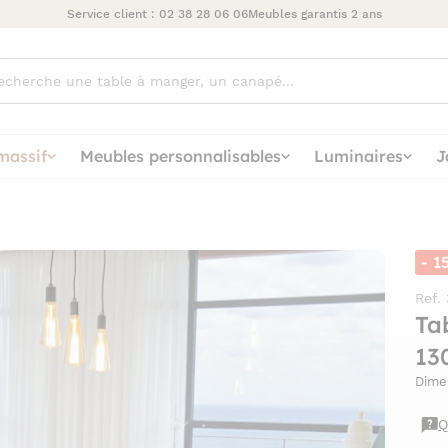
Service client :
02 38 28 06 06
Meubles garantis 2 ans
ez
massif
Meubles personnalisables
Luminaires
J
- 1
Ref.
Ta
13
Dimen
Q