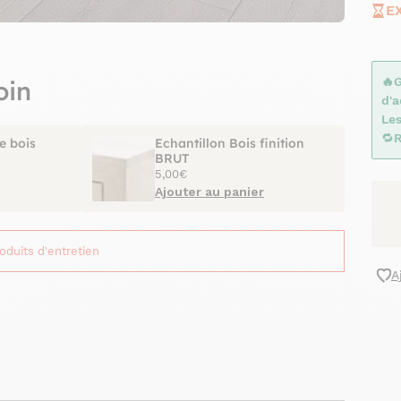
E
🔥
oin
d'
Le
🔁
R
e bois
Echantillon Bois finition
BRUT
5,00€
Ajouter au panier
roduits d'entretien
A