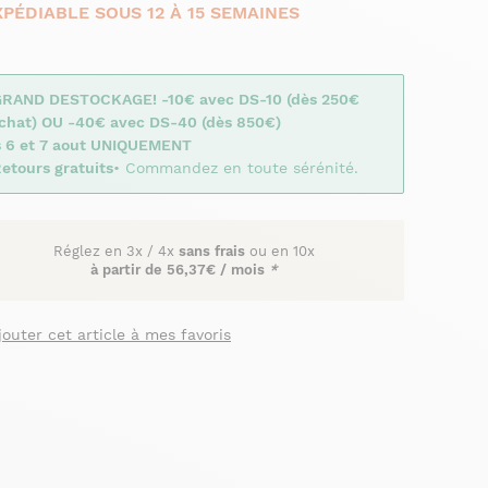
XPÉDIABLE SOUS 12 À 15 SEMAINES
GRAND DESTOCKAGE! -10€ avec DS-10 (dès 250€
achat) OU -40€ avec DS-40 (dès 850€)
s 6 et 7 aout UNIQUEMENT
etours gratuits
• Commandez en toute sérénité.
Réglez en
3x
/
4x
sans frais
ou en 10x
à partir de
56,37€ / mois
*
jouter cet article à mes favoris