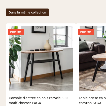
lui donnent une histoire et un charme incomparable. Si vous
table à manger ronde
aimez les meubles authentiques, cette
va vous séduire. Côté style, ce modèle FAGA joue sur deux
Dans la même collection
tableaux. D’un côté, il s’intègrera parfaitement dans un intérieur
style contemporain
de
, grâce à ses lignes épurées et son
design moderne. Ce meuble pourra aussi se marier à une déco
campagne chic avec son côté chaleureux, incarné notamment
PROMO
PROMO
par ses généreux pieds coniques en bois noir, légèrement
inclinés, qui lui donnent une touche d’élégance rustique. De
l’autre, on se rend compte qu’il ne s’agit pas que d’un beau
table repas ronde
meuble. Une
, c’est aussi un véritable atout
pour optimiser l’espace et favoriser les échanges. Plus de coins
qui séparent : tout le monde se voit, tout le monde participe.
Idéal pour les petites cuisines ou les grandes salles à manger.
Et ne vous inquiétez pas pour les repas animés : ce meuble est
solide et conçu pour durer, grâce à des techniques de
fabrication traditionnelles et un vernis protecteur à base d’eau.
Que ce soit pour un dîner en famille, un brunch entre amis ou
table ronde
simplement un café solitaire avec un bon livre, la
en bois recyclé FSC motif chevron
de la collection FAGA
saura trouver sa place chez vous. Offrez-vous un meuble qui a
du style, une âme et qui respecte la planète. Vous verrez, il fera
des envieux !
Console d'entrée en bois recyclé FSC
Table basse en b
motif chevron FAGA
chevron FAGA
tables de salle à
C’est le moment d’explorer notre catalogue de