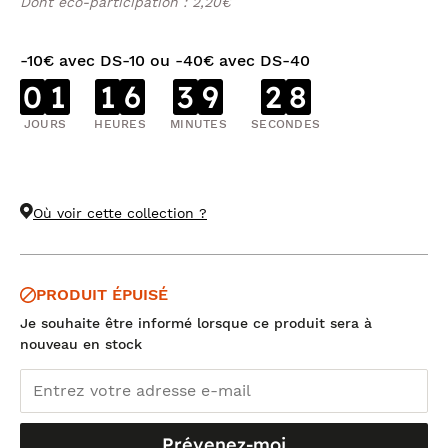
Dont éco-participation : 2,20€
-10€ avec DS-10 ou -40€ avec DS-40
0
1
1
6
3
9
2
8
JOURS
HEURES
MINUTES
SECONDES
Où voir cette collection ?
PRODUIT ÉPUISÉ
Je souhaite être informé lorsque ce produit sera à
nouveau en stock
Prévenez-moi