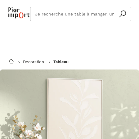
Commandez même en vacances !
En savoir plus
Vous êtes absent ? Pier Import s'adapte
Que
et vous livre à votre retour.
cherchez
vous ?
Décoration
Tableau