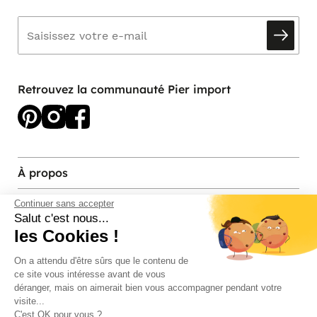
Retrouvez la communauté Pier import
À propos
Services et contact
Continuer sans accepter
Salut c'est nous...
les Cookies !
Magasins et Showrooms
On a attendu d'être sûrs que le contenu de
ce site vous intéresse avant de vous
Modes de paiement acceptés
déranger, mais on aimerait bien vous accompagner pendant votre
visite...
C'est OK pour vous ?