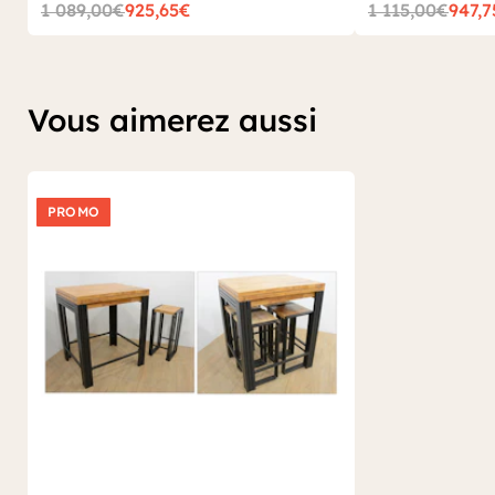
1 089,00€
925,65€
1 115,00€
947,
Vous aimerez aussi
PROMO