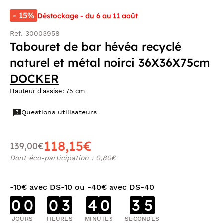
- 15%
Déstockage - du 6 au 11 août
Ref. 30003958
Tabouret de bar hévéa recyclé
naturel et métal noirci 36X36X75cm
DOCKER
Hauteur d'assise: 75 cm
Questions utilisateurs
118,15€
139,00€
Dont éco-participation : 0,80€
-10€ avec DS-10 ou -40€ avec DS-40
0
0
0
3
4
0
3
4
JOURS
HEURES
MINUTES
SECONDES