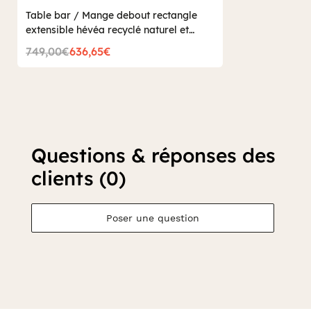
Table bar / Mange debout rectangle
extensible hévéa recyclé naturel et
métal noirci 90/180X80X105cm
749,00€
636,65€
DOCKER
Questions & réponses des
clients (0)
Poser une question