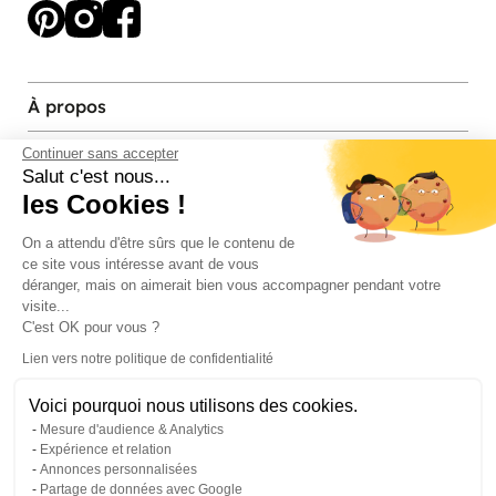
À propos
Services et contact
Continuer sans accepter
Salut c'est nous...
les Cookies !
Magasins et Showrooms
On a attendu d'être sûrs que le contenu de
ce site vous intéresse avant de vous
Modes de paiement acceptés
déranger, mais on aimerait bien vous accompagner pendant votre
visite...
C'est OK pour vous ?
Lien vers notre politique de confidentialité
Voici pourquoi nous utilisons des cookies.
Mesure d'audience & Analytics
Expérience et relation
Annonces personnalisées
Partage de données avec Google
© Pier Import
2026