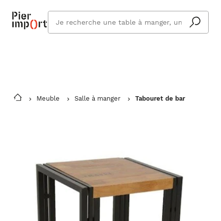
Commandez même en vacances !
En savoir plus
Vous êtes absent ? Pier Import s'adapte
Que
et vous livre à votre retour.
cherchez
vous ?
Meuble
Salle à manger
Tabouret de bar