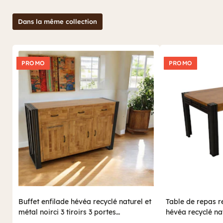
Dans la même collection
PROMO
PROMO
Buffet enfilade hévéa recyclé naturel et
Table de repas r
métal noirci 3 tiroirs 3 portes
hévéa recyclé nat
150X45X90cm DOCKER
150/230X90X76