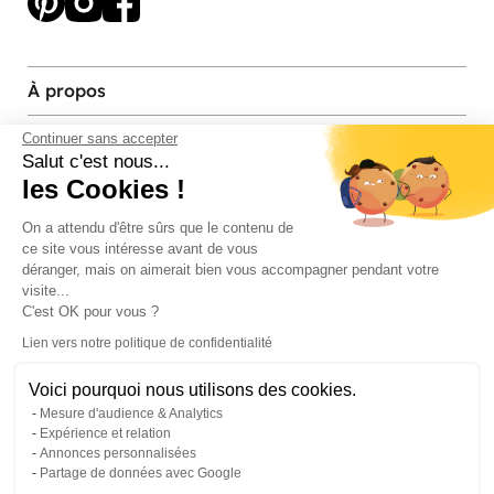
À propos
Services et contact
Continuer sans accepter
Salut c'est nous...
les Cookies !
Magasins et Showrooms
On a attendu d'être sûrs que le contenu de
ce site vous intéresse avant de vous
Modes de paiement acceptés
déranger, mais on aimerait bien vous accompagner pendant votre
visite...
C'est OK pour vous ?
Lien vers notre politique de confidentialité
Voici pourquoi nous utilisons des cookies.
Mesure d'audience & Analytics
Expérience et relation
Annonces personnalisées
Partage de données avec Google
© Pier Import
2026