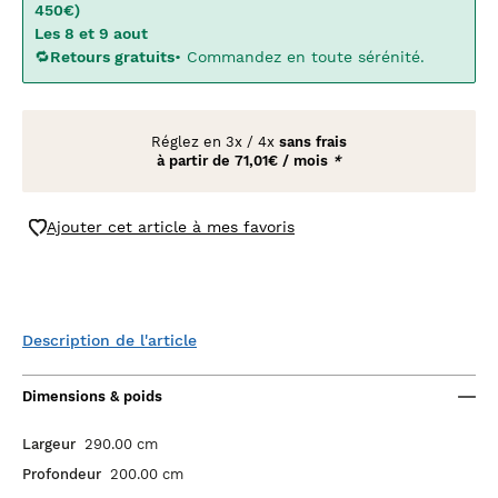
450€)
Les 8 et 9 aout
🔁
Retours gratuits
• Commandez en toute sérénité.
Réglez en
3x
/
4x
sans frais
à partir de
71,01€ / mois
*
Ajouter cet article à mes favoris
Description de l'article
Dimensions & poids
Largeur
290.00 cm
Profondeur
200.00 cm