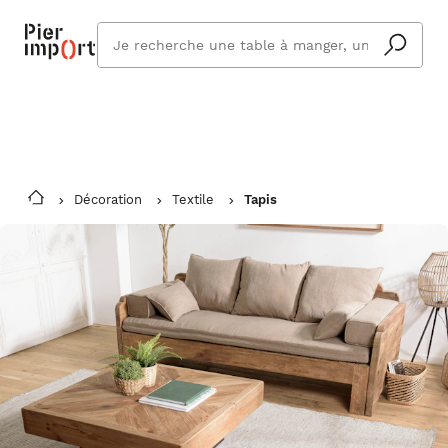
Commandez même en vacances !
En savoir plus
Vous êtes absent ? Pier Import s'adapte
Que
et vous livre à votre retour.
cherchez
vous ?
Décoration
Textile
Tapis