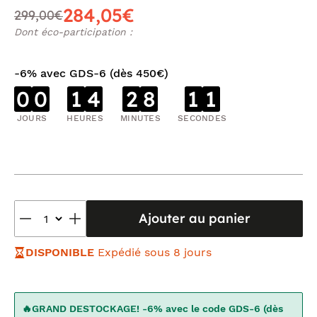
284,05€
299,00€
Dont éco-participation :
-6% avec GDS-6 (dès 450€)
0
0
1
4
2
8
1
1
JOURS
HEURES
MINUTES
SECONDES
Ajouter au panier
DISPONIBLE
Expédié sous 8 jours
🔥GRAND DESTOCKAGE! -6% avec le code GDS-6 (dès