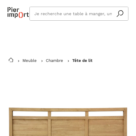
Commandez même en vacances !
En savoir plus
Vous êtes absent ? Pier Import s'adapte
Que
et vous livre à votre retour.
cherchez
vous ?
Meuble
Chambre
Tête de lit