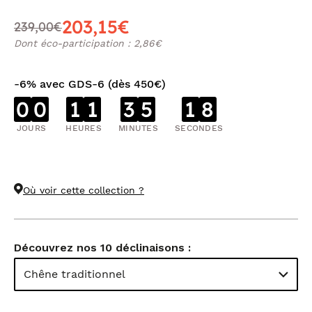
203,15€
239,00€
Dont éco-participation : 2,86€
-6% avec GDS-6 (dès 450€)
0
0
1
1
3
5
1
8
JOURS
HEURES
MINUTES
SECONDES
Où voir cette collection ?
Découvrez nos 10 déclinaisons :
Chêne traditionnel