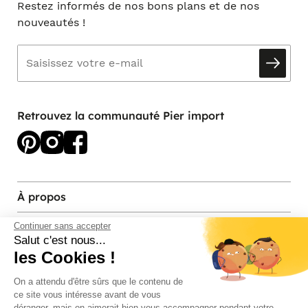
Restez informés de nos bons plans et de nos
nouveautés !
Retrouvez la communauté Pier import
À propos
Services et contact
Continuer sans accepter
Salut c'est nous...
les Cookies !
Magasins et Showrooms
On a attendu d'être sûrs que le contenu de
ce site vous intéresse avant de vous
Modes de paiement acceptés
déranger, mais on aimerait bien vous accompagner pendant votre