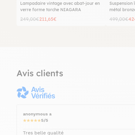
Lampadaire vintage avec abat-jour en
Suspension î
verre forme torche NIAGARA
métal bron
249,00€
211,65€
499,00€
42
Avis clients
anonymous a
5/5
Tres belle qualité