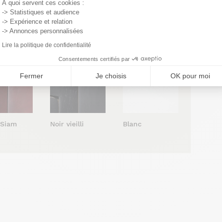
À quoi servent ces cookies :
-> Statistiques et audience
-> Expérience et relation
 vernis
Cendré vernis
Cacao vernis
-> Annonces personnalisées
atiné
satiné
satiné
Lire la politique de confidentialité
Consentements certifiés par
Fermer
Je choisis
OK pour moi
Blanc
 Siam
Noir vieilli