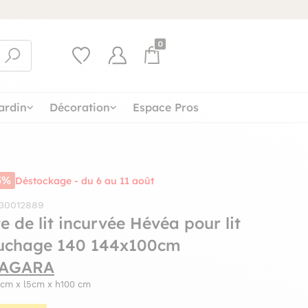
0
ardin
Décoration
Espace Pros
5%
Déstockage - du 6 au 11 août
 30012889
e de lit incurvée Hévéa pour lit
uchage 140 144x100cm
AGARA
4cm x l5cm x h100 cm