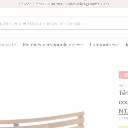
Service client :
02 38 28 06 06
Meubles garantis 2 ans
ez
massif
Meubles personnalisables
Luminaires
J
- 1
Ref.
Têt
co
NI
L 14