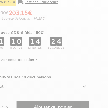
/5
(1 avis)
Questions utilisateurs
203,15€
,00€
 éco-participation : 14,20€
 avec GDS-6 (dès 450€)
1
1
0
1
4
2
3
RS
HEURES
MINUTES
SECONDES
 voir cette collection ?
uvrez nos 10 déclinaisons :
ut
Ajouter au panier