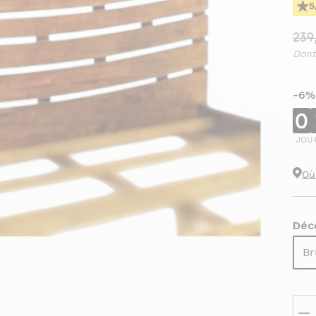
5
239
Dont
-6%
0
JOU
Où
Déco
Br