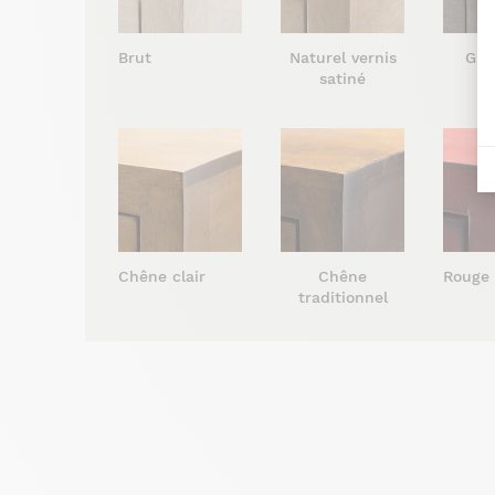
Brut
Naturel vernis
Gris
satiné
s
Chêne clair
Chêne
Rouge
traditionnel