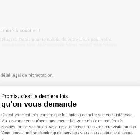
hambre à coucher !
f Niagara. Optez pour le coloris de votre choix pour votre
unique votre tête de lit incurvée hévéa massif. Bois Naturel
m, de nombreuses options sont possibles (échantillons bois
rbure et ses lignes laissant passer la lumière, ce dossier de
bre pleine de style et pratique, la tête de lit incurvée
votre lit. Bien au chaud, vous passerez d'agréables soirées
 disposer dans votre espace nuit un pouf tissu ou un banc
élai légal de rétractation.
 motifs graphiques qui créeront un contraste intéressant avec
fondre pour ce dossier de lit colonial. Nous vous proposons
 et métal.
Promis, c'est la dernière fois
qu'on vous demande
Plateforme de Gestion du Consentemen
On est vraiment très content que le contenu de notre site vous intéresse.
Mais comme vous n'avez pas encore fait votre choix en matière de
cookies, on ne sait pas si vous nous autorisez à suivre votre visite ou non.
Vous pouvez même décider quels services vous nous autorisez à lancer.
Axeptio consent