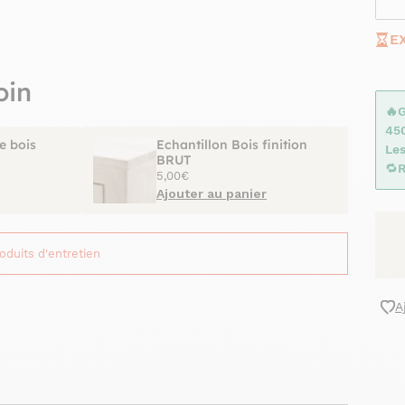
E
oin
🔥
45
e bois
Echantillon Bois finition
Les
BRUT
🔁
R
5,00€
Ajouter au panier
roduits d'entretien
A