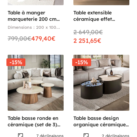
Table à manger
Table extensible
marqueterie 200 cm
céramique effet
VARSOVIE
marbre beige 200-300
Dimensions : 200 x 100
2 649,00€
cm LOMBARDIE
cm
799,00€
479,40€
2 251,65€
-15%
-15%
Table basse ronde en
Table basse design
céramique (set de 3)
organique céramique
ASCOLI
verre fumé (lot de 2)
7 déclinaisons
2 déclinaisons