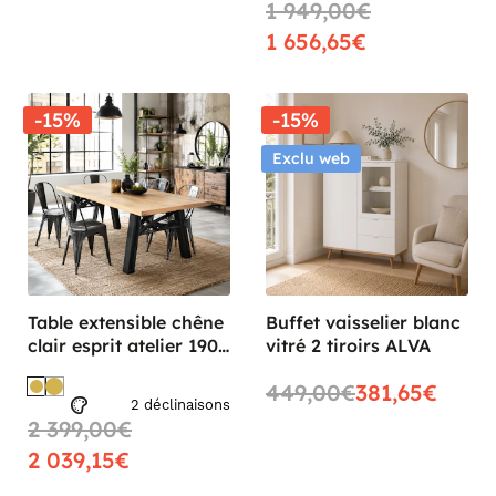
1 949,00€
1 656,65€
-15%
-15%
Exclu web
Table extensible chêne
Buffet vaisselier blanc
clair esprit atelier 190-
vitré 2 tiroirs ALVA
240 cm ALPINE
449,00€
381,65€
2 déclinaisons
2 399,00€
2 039,15€