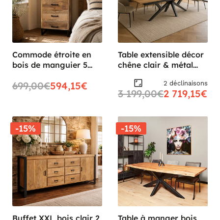
Commode étroite en
Table extensible décor
bois de manguier 5
chêne clair & métal
tiroirs BRIX
noir 220-360 cm
2 déclinaisons
699,00€
594,15€
DALLAS
3 199,00€
2 719,15€
-15%
-15%
Buffet XXL bois clair 2
Table à manger bois