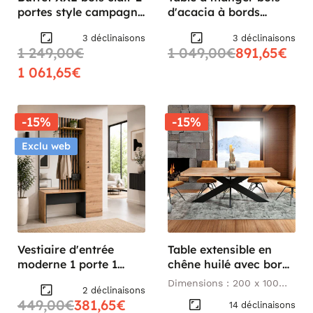
portes style campagne
d'acacia à bords
chic MILORA
naturels 200 cm
3 déclinaisons
3 déclinaisons
ARBOR
1 249,00€
1 049,00€
891,65€
1 061,65€
-15%
-15%
Exclu web
Vestiaire d'entrée
Table extensible en
moderne 1 porte 1
chêne huilé avec bords
banc 1 miroir ALVA
naturels 200 cm
Dimensions : 200 x 100
2 déclinaisons
PALERME
cm
449,00€
381,65€
14 déclinaisons