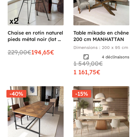
Chaise en rotin naturel
Table mikado en chêne
pieds métal noir (lot de
200 cm MANHATTAN
2) CANADA
Dimensions : 200 x 95 cm
229,00€
194,65€
4 déclinaisons
1 549,00€
1 161,75€
-40%
-15%