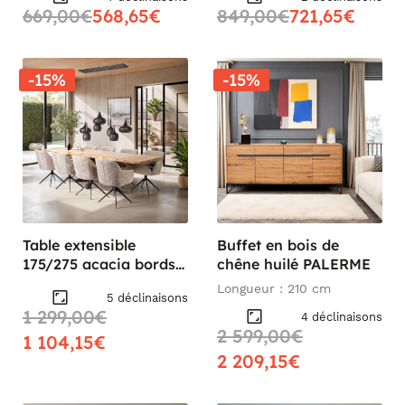
MAHAL
669,00€
568,65€
849,00€
721,65€
-15%
-15%
Table extensible
Buffet en bois de
175/275 acacia bords
chêne huilé PALERME
irréguliers
Longueur : 210 cm
5 déclinaisons
MELBOURNE
1 299,00€
4 déclinaisons
2 599,00€
1 104,15€
2 209,15€