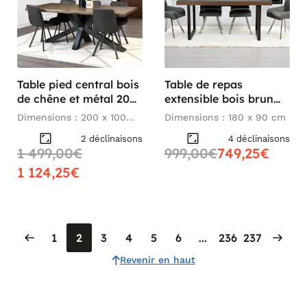
Table pied central bois
Table de repas
de chêne et métal 200
extensible bois brun
cm HUDSON
recyclé 180-240 cm
Dimensions : 200 x 100
Dimensions : 180 x 90 cm
SAMOA
cm
2 déclinaisons
4 déclinaisons
1 499,00€
999,00€
749,25€
1 124,25€
1
2
3
4
5
6
...
236
237
Revenir en haut