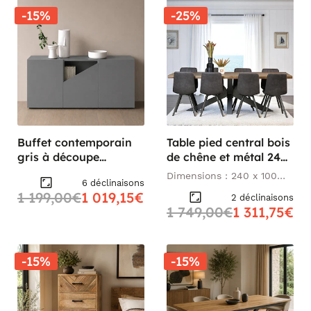
-15%
-25%
Buffet contemporain
Table pied central bois
gris à découpe
de chêne et métal 240
centrale 160 cm LORA
cm HUDSON
Dimensions : 240 x 100
6 déclinaisons
cm
1 199,00€
1 019,15€
2 déclinaisons
1 749,00€
1 311,75€
-15%
-15%