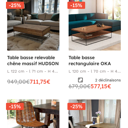
-25%
-15%
Table basse relevable
Table basse
chêne massif HUDSON
rectangulaire OKA
L 122 cm - l 71 cm - H 42
L 120 cm - l 70 cm - H 40
cm
cm
2 déclinaisons
949,00€
711,75€
679,00€
577,15€
-15%
-25%