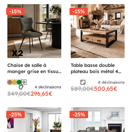
-15%
-15%
Chaise de salle à
Table basse double
manger grise en tissu
plateau bois métal 4
(lot de 2) LUGANO
tiroirs MILORA
8 déclinaisons
4 déclinaisons
589,00€
500,65€
349,00€
296,65€
-25%
-25%