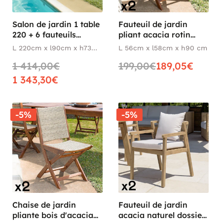
Salon de jardin 1 table
Fauteuil de jardin
220 + 6 fauteuils
pliant acacia rotin
BAHIA
synthétique BAHIA (lot
L 220cm x l90cm x h73
L 56cm x l58cm x h90 cm
de 2)
cm
1 414,00€
199,00€
189,05€
1 343,30€
-5%
-5%
Chaise de jardin
Fauteuil de jardin
pliante bois d'acacia
acacia naturel dossier