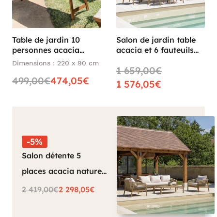
Table de jardin 10
Salon de jardin table
personnes acacia
acacia et 6 fauteuils
220x90 BAHIA
cordage beige avec
Dimensions : 220 x 90 cm
1 659,00€
coussins BAHIA
499,00€
474,05€
1 576,05€
-5%
Salon détente 5
places acacia naturel
et cordage beige
2 419,00€
2 298,05€
avec coussins BAHIA