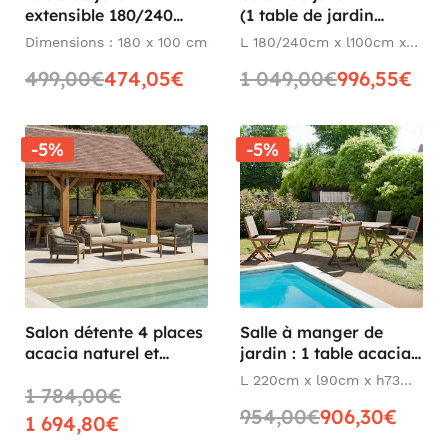
extensible 180/240
(1 table de jardin
acacia BAHIA
extensible 180x240, 4
Dimensions : 180 x 100 cm
L 180/240cm x l100cm x
chaises de jardin, 2
h75 cm
499,00€
474,05€
1 049,00€
996,55€
fauteuils de jardin
pliants)
-5%
-5%
Salon détente 4 places
Salle à manger de
acacia naturel et
jardin : 1 table acacia
cordage vert avec
220 cm, 4 chaises + 2
L 220cm x l90cm x h73
1 784,00€
coussins BAHIA
fauteuils BAHIA
cm
954,00€
906,30€
1 694,80€