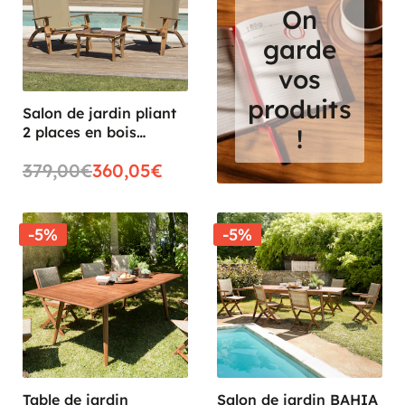
On
garde
vos
produits
Salon de jardin pliant
2 places en bois
!
d'acacia BAHIA
379,00€
360,05€
-5%
-5%
Table de jardin
Salon de jardin BAHIA