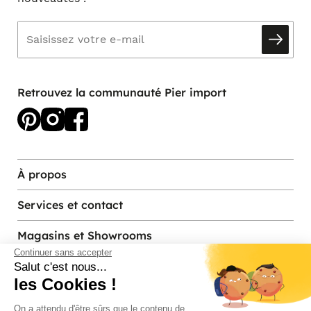
Retrouvez la communauté Pier import
À propos
Services et contact
Magasins et Showrooms
Continuer sans accepter
Salut c'est nous...
les Cookies !
Modes de paiement acceptés
On a attendu d'être sûrs que le contenu de