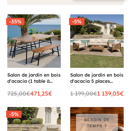
-35%
-5%
Salon de jardin en bois
Salon de jardin en bois
d'acacia (1 table à
d'acacia 5 places
manger 160 cm + 2
BAHIA
725,00€
471,25€
1 199,00€
1 139,05€
bancs 130 cm) BAHIA
-5%
BESOIN DE
TEMPS ?