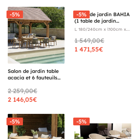
-5%
-5%
Salon de jardin BAHIA
(1 table de jardin
extensible 180x240, 6
L 180/240cm x l100cm x
fauteuils de jardin)
h75 cm
1 549,00€
1 471,55€
Salon de jardin table
acacia et 6 fauteuils
cordage vert avec
2 259,00€
coussins BAHIA
2 146,05€
-5%
-5%