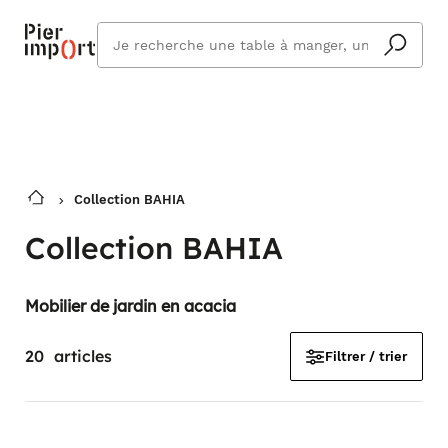
Commandez même en vacances !
En savoir plus
Vous êtes absent ? Pier Import s'adapte
Que
et vous livre à votre retour.
cherchez
vous ?
Collection BAHIA
Collection BAHIA
Mobilier de jardin en acacia
20
articles
Filtrer / trier