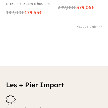
rotin synthétique
tressé et coussins (lot
L 46cm x l58cm x h90 cm
399,00€
379,05€
BAHIA (lot de 2)
de 2) BAHIA
189,00€
179,55€
Haut de page
Les + Pier Import