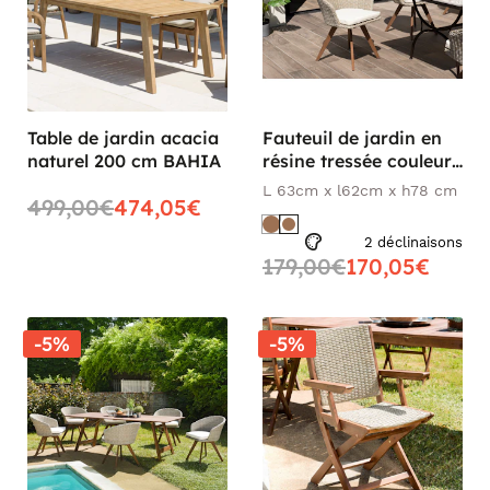
Table de jardin acacia
Fauteuil de jardin en
naturel 200 cm BAHIA
résine tressée couleur
naturelle coussin écru
L 63cm x l62cm x h78 cm
499,00€
474,05€
BAHIA
2 déclinaisons
179,00€
170,05€
-5%
-5%