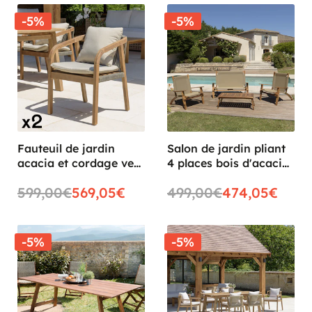
-5%
-5%
Fauteuil de jardin
Salon de jardin pliant
acacia et cordage vert
4 places bois d'acacia
avec coussins (lot de
BAHIA
599,00€
569,05€
499,00€
474,05€
2) BAHIA
-5%
-5%