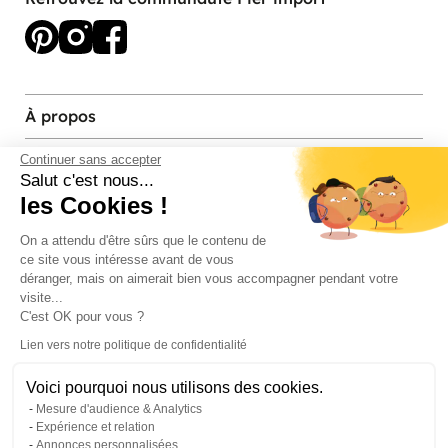
À propos
Services et contact
Continuer sans accepter
Salut c'est nous...
les Cookies !
Magasins et Showrooms
On a attendu d'être sûrs que le contenu de
ce site vous intéresse avant de vous
Modes de paiement acceptés
déranger, mais on aimerait bien vous accompagner pendant votre
visite...
C'est OK pour vous ?
Lien vers notre politique de confidentialité
Voici pourquoi nous utilisons des cookies.
Mesure d'audience & Analytics
Expérience et relation
Annonces personnalisées