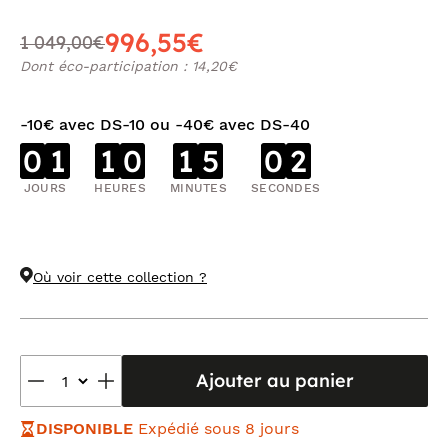
996,55€
1 049,00€
Dont éco-participation : 14,20€
-10€ avec DS-10 ou -40€ avec DS-40
0
1
1
0
1
5
0
2
JOURS
HEURES
MINUTES
SECONDES
Où voir cette collection ?
Ajouter au panier
DISPONIBLE
Expédié sous 8 jours