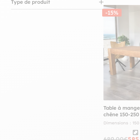
Type de produit
-15%
Allonges pour tables à manger (3)
Bancs (2)
Bibliothèques (1)
Buffets / Bahuts (4)
Afficher 7 de plus
Table à manger
chêne 150-25
Dimensions : 15
689,00€
585