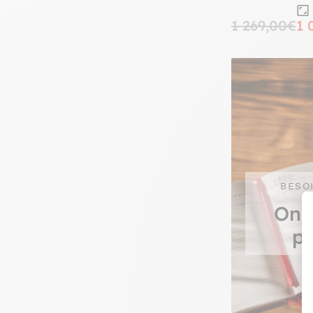
1 269,00€
1 
BESO
On 
pr