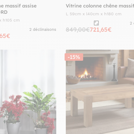
e massif assise
Vitrine colonne chêne mass
ORD
L 59cm x l40cm x h180 cm
x h105 cm
2 
849,00€
721,65€
2 déclinaisons
,65€
-15%