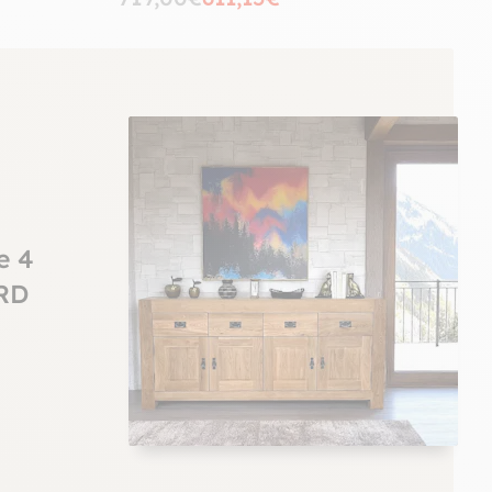
e 4
RD