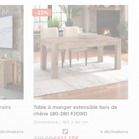
-15%
roirs
Table à manger extensible bois de
chêne 180-280 FJORD
Dimensions : 180 x 90 cm
déclinaisons
4 déclinaisons
719,00€
611,15€