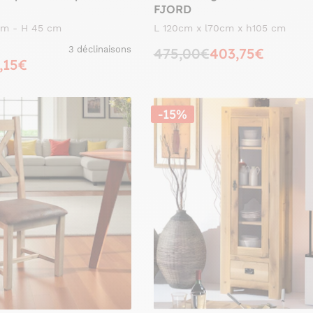
FJORD
 cm - H 45 cm
L 120cm x l70cm x h105 cm
3 déclinaisons
475,00€
403,75€
,15€
-15%