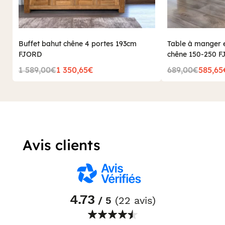
Buffet bahut chêne 4 portes 193cm
Table à manger e
FJORD
chêne 150-250 
1 589,00€
1 350,65€
689,00€
585,65
Avis clients
4.73
/ 5
(22 avis)