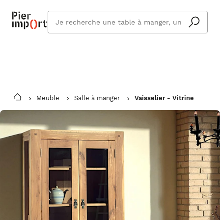
Commandez même en vacances !
En savoir plus
Vous êtes absent ? Pier Import s'adapte
Que
et vous livre à votre retour.
cherchez
vous ?
Meuble
Salle à manger
Vaisselier - Vitrine