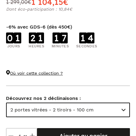
1 104,15€
1 299,00€
Dont éco-participation : 10,84€
-6% avec GDS-6 (dès 450€)
0
1
2
1
1
7
1
3
JOURS
HEURES
MINUTES
SECONDES
Où voir cette collection ?
Découvrez nos 2 déclinaisons :
2 portes vitrées - 2 tiroirs - 100 cm
Ajouter au panier