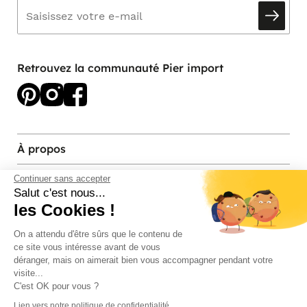
Retrouvez la communauté Pier import
À propos
Services et contact
Continuer sans accepter
Salut c'est nous...
les Cookies !
Magasins et Showrooms
On a attendu d'être sûrs que le contenu de
ce site vous intéresse avant de vous
Modes de paiement acceptés
déranger, mais on aimerait bien vous accompagner pendant votre
visite...
C'est OK pour vous ?
Lien vers notre politique de confidentialité