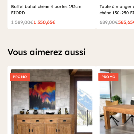
Buffet bahut chêne 4 portes 193cm
Table à manger e
FJORD
chêne 150-250 
1 589,00€
1 350,65€
689,00€
585,65
Vous aimerez aussi
PROMO
PROMO