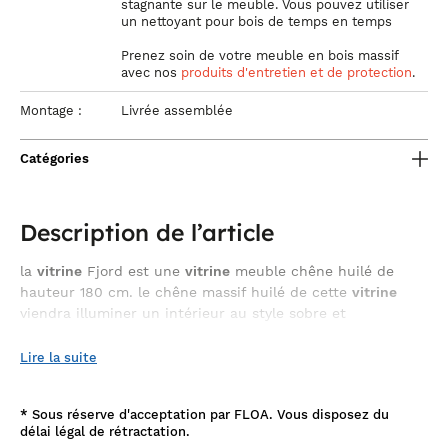
stagnante sur le meuble. Vous pouvez utiliser
un nettoyant pour bois de temps en temps
Prenez soin de votre meuble
en bois massif
avec nos
produits d'entretien et de protection
.
Montage :
Livrée assemblée
Catégories
Description de l’article
la
vitrine
Fjord est une
vitrine
meuble chêne huilé de
hauteur 180 cm. le chêne massif huilé de cette
vitrine
viendra illuminer un intérieur au style sobre et
chaleureux, à connotation scandinave.
Lire la suite
rangement
Ce meuble offre de réels espaces de
, avec 2
grandes portes vitrées et 2 tiroirs sur rail, dans la partie basse
du meuble. Vous pourrez y glisser, aisément, toute votre
*
Sous réserve d'acceptation par FLOA. Vous disposez du
vaisselle
ou vos petits objets de décoration. Son style exotique
délai légal de rétractation.
trouvera sa place dans votre salon, salle à manger et cuisine.