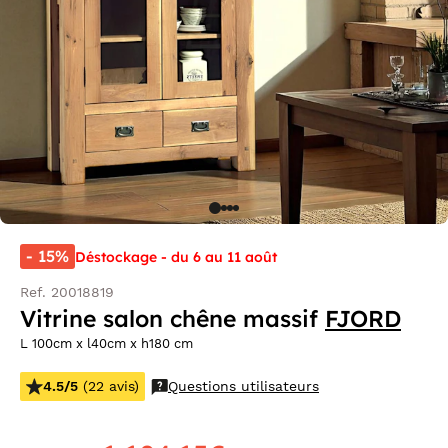
- 15%
Déstockage - du 6 au 11 août
Ref. 20018819
Vitrine salon chêne massif
FJORD
L 100cm x l40cm x h180 cm
4.5/5
(22 avis)
Questions utilisateurs