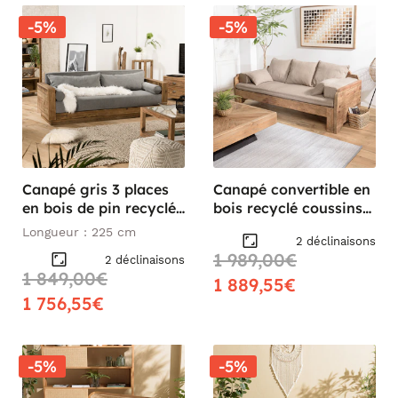
-5%
-5%
Canapé gris 3 places
Canapé convertible en
en bois de pin recyclé
bois recyclé coussins
DENVER
taupe DENVER
Longueur : 225 cm
2 déclinaisons
1 989,00€
2 déclinaisons
1 849,00€
1 889,55€
1 756,55€
-5%
-5%