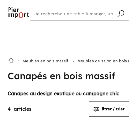
Commandez même en vacances !
En savoir plus
Vous êtes absent ? Pier Import s'adapte
Que
et vous livre à votre retour.
cherchez
vous ?
Meubles en bois massif
Meubles de salon en bois mass
Canapés en bois massif
Canapés au design exotique ou campagne chic
4
articles
Filtrer / trier