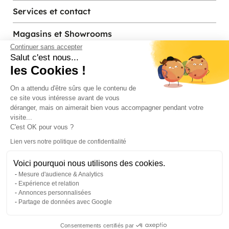
Services et contact
Magasins et Showrooms
Continuer sans accepter
Salut c'est nous...
les Cookies !
Modes de paiement acceptés
On a attendu d'être sûrs que le contenu de
ce site vous intéresse avant de vous
déranger, mais on aimerait bien vous accompagner pendant votre
visite...
C'est OK pour vous ?
Lien vers notre politique de confidentialité
Voici pourquoi nous utilisons des cookies.
© Pier Import
2026
Mesure d'audience & Analytics
Mentions legales
·
Credits
·
Plan du site
Expérience et relation
Annonces personnalisées
Partage de données avec Google
Consentements certifiés par
0