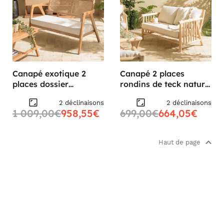
Canapé exotique 2
Canapé 2 places
places dossier
rondins de teck naturel
cannage teck et
et coussins blancs
2 déclinaisons
2 déclinaisons
coussin gris MANAK
MANAK
1 009,00€
958,55€
699,00€
664,05€
Haut de page