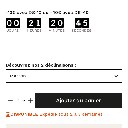
-10€ avec DS-10 ou -40€ avec DS-40
0
0
2
1
2
0
4
5
JOURS
HEURES
MINUTES
SECONDES
Découvrez nos 2 déclinaisons :
Marron
Ajouter au panier
DISPONIBLE
Expédié sous 2 à 3 semaines