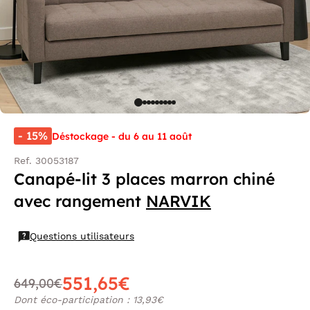
- 15%
Déstockage - du 6 au 11 août
Ref. 30053187
Canapé-lit 3 places marron chiné
avec rangement
NARVIK
Questions utilisateurs
551,65€
649,00€
Dont éco-participation : 13,93€