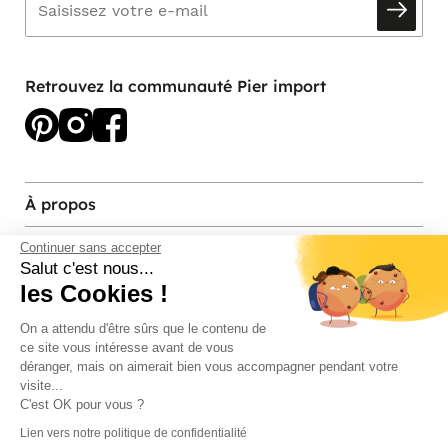
Retrouvez la communauté Pier import
À propos
Services et contact
Continuer sans accepter
Salut c'est nous...
les Cookies !
Magasins et Showrooms
On a attendu d'être sûrs que le contenu de
ce site vous intéresse avant de vous
Modes de paiement acceptés
déranger, mais on aimerait bien vous accompagner pendant votre
visite...
C'est OK pour vous ?
Lien vers notre politique de confidentialité