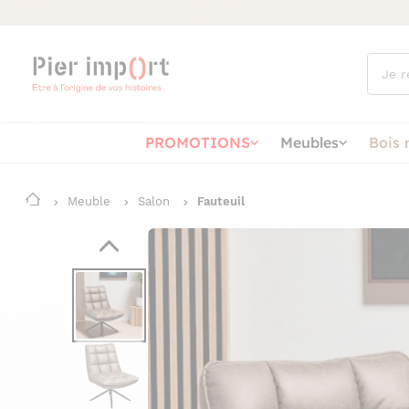
Que
cherch
vous ?
PROMOTIONS
Meubles
Bois 
Meuble
Salon
Fauteuil