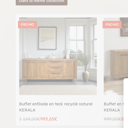
Dans la même collection
PROMO
PROMO
Buffet enfilade en teck recyclé naturel
Buffet en te
KERALA
KERALA
1 169,00€
993,65€
999,00€
84