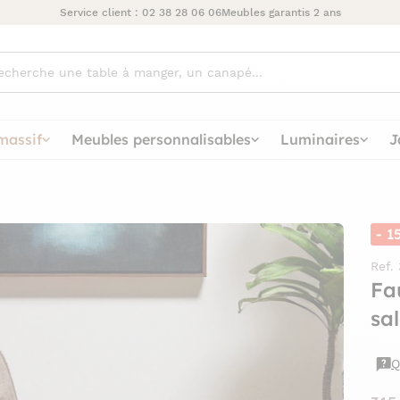
Service client :
02 38 28 06 06
Meubles garantis 2 ans
ez
massif
Meubles personnalisables
Luminaires
J
- 1
Ref.
Fa
sa
Q