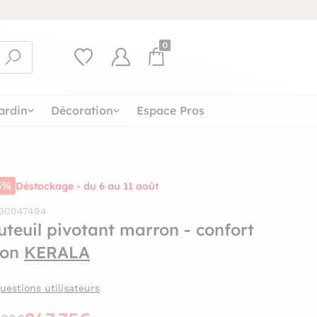
0
ardin
Décoration
Espace Pros
5%
Déstockage - du 6 au 11 août
 30047494
uteuil pivotant marron - confort
lon
KERALA
uestions utilisateurs