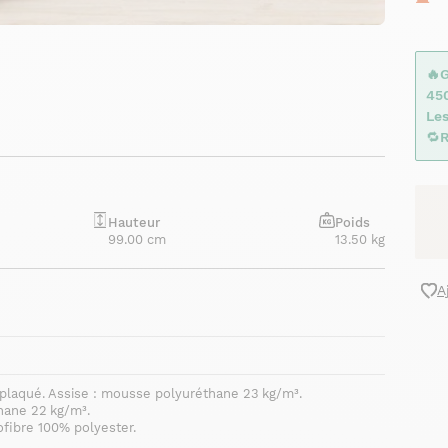
🔥
45
Les
🔁
R
Hauteur
Poids
99.00 cm
13.50 kg
A
eplaqué. Assise : mousse polyuréthane 23 kg/m³.
hane 22 kg/m³.
fibre 100% polyester.