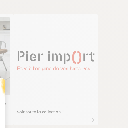
t : Personnalisez vos Options
urel
Voir toute la collection