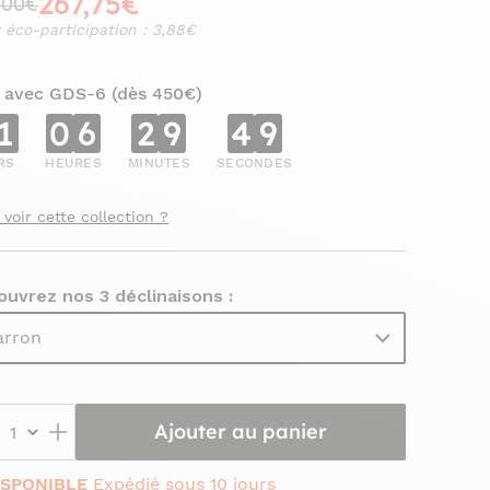
267,75€
,00€
 éco-participation : 3,88€
 avec GDS-6 (dès 450€)
1
0
6
2
9
4
7
RS
HEURES
MINUTES
SECONDES
 voir cette collection ?
uvrez nos 3 déclinaisons :
rron
Ajouter au panier
ISPONIBLE
Expédié sous 10 jours