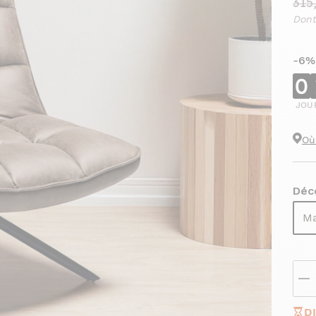
315
Dont
-6%
0
JOU
Où
Déco
Ma
D