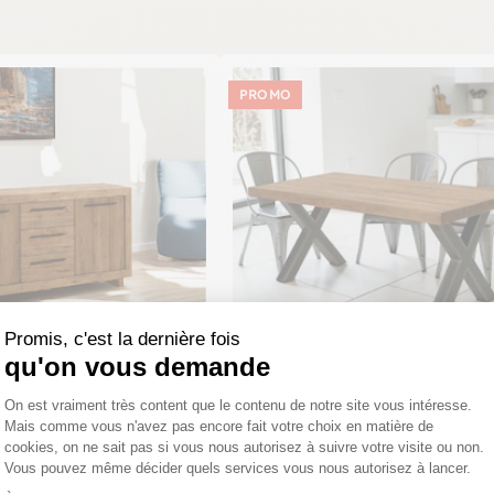
PROMO
Promis, c'est la dernière fois
qu'on vous demande
Plateforme de Gestion du Consentemen
ck recyclé naturel 160 cm
Table à manger en teck recyclé nat
On est vraiment très content que le contenu de notre site vous intéresse.
180 cm KERALA
Mais comme vous n'avez pas encore fait votre choix en matière de
cookies, on ne sait pas si vous nous autorisez à suivre votre visite ou non.
9,15€
849,00€
721,65€
Vous pouvez même décider quels services vous nous autorisez à lancer.
Axeptio consent