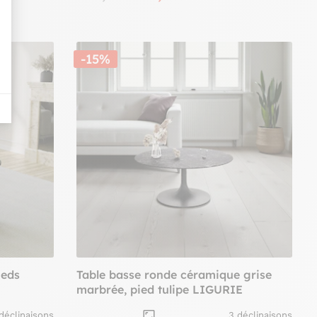
-15%
ieds
Table basse ronde céramique grise
marbrée, pied tulipe LIGURIE
déclinaisons
3 déclinaisons