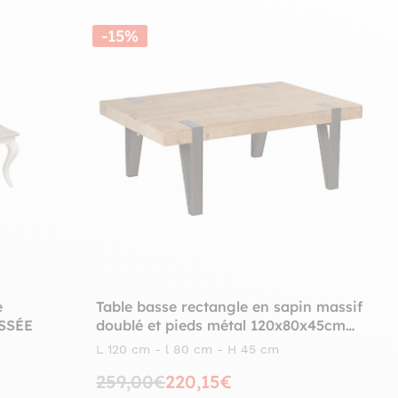
-15%
e
Table basse rectangle en sapin massif
SSÉE
doublé et pieds métal 120x80x45cm
EPIKA
L 120 cm - l 80 cm - H 45 cm
259,00€
220,15€