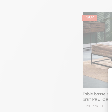
-15%
Table basse re
brut PRETORI
L 120 cm - l 60