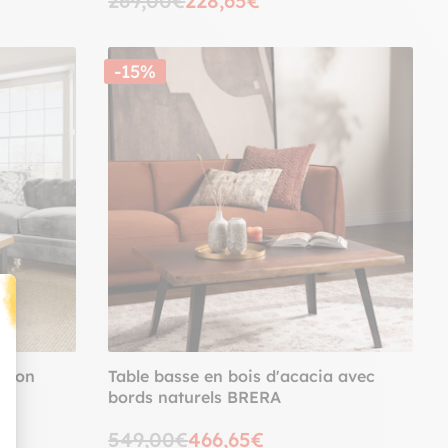
269,00€
228,65€
-15%
t : Personnalisez vos Options
ition
Table basse en bois d'acacia avec
bords naturels BRERA
549,00€
466,65€