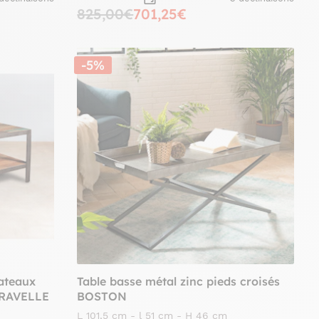
825,00€
701,25€
-5%
lateaux
Table basse métal zinc pieds croisés
ARAVELLE
BOSTON
L 101,5 cm - l 51 cm - H 46 cm