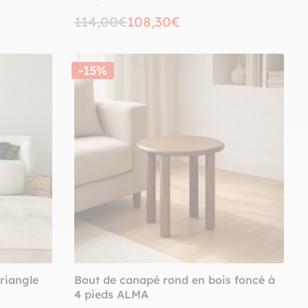
114,00€
108,30€
-15%
triangle
Bout de canapé rond en bois foncé à
4 pieds ALMA