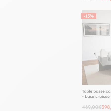
-15%
Table basse ca
- base croisé
469,00€
398