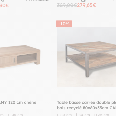
329,00€
279,65€
,30€
-10%
ANY 120 cm chêne
Table basse carrée double p
bois recyclé 80x80x35cm C
 cm - H 35 cm
L 80 cm - l 80 cm - H 35 cm