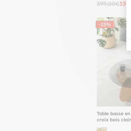
399,00€
339
-15%
Table basse en
croix bois cla