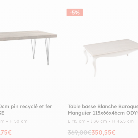
-5%
0cm pin recyclé et fer
Table basse Blanche Baroqu
SE
Manguier 115x66x46cm ODY
 cm - H 50 cm
L 115 cm - l 66 cm - H 45,5 cm
,75€
369,00€
350,55€