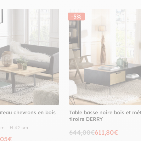
-5%
ateau chevrons en bois
Table basse noire bois et mét
tiroirs DERRY
 cm - H 42 cm
644,00€
611,80€
,05€