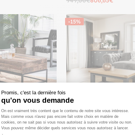
949,00€
806,65€
-15%
Promis, c'est la dernière fois
qu'on vous demande
Plateforme de Gestion du Consentemen
On est vraiment très content que le contenu de notre site vous intéresse.
ctangulaire bois recyclé
Petite table basse en bois fin
Mais comme vous n'avez pas encore fait votre choix en matière de
A
charbon COVENTRY
cookies, on ne sait pas si vous nous autorisez à suivre votre visite ou non.
 cm - H 46 cm
Vous pouvez même décider quels services vous nous autorisez à lancer.
299,00€
254,15€
Axeptio consent