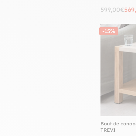
599,00€
569
-15%
Bout de canap
TREVI