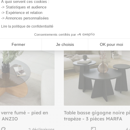
À quoi servent ces cookies :
,15€
-> Statistiques et audience
-> Expérience et relation
-> Annonces personnalisées
-15%
Lire la politique de confidentialité
Exclu web
Consentements certifiés par
Fermer
Je choisis
OK pour moi
 verre fumé – pied en
Table basse gigogne noire p
ir ANZIO
trapèze - 3 pièces MARFA
4 
2 déclinaisons