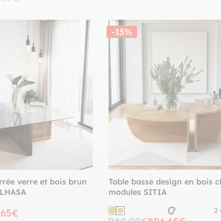
-15%
rrée verre et bois brun
Table basse design en bois cl
e LHASA
modules SITIA
,65€
2 