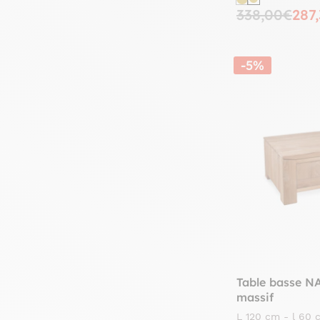
338,00€
287
-5%
Table basse N
massif
L 120 cm - l 60