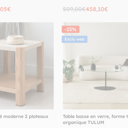
,05€
509,00€
458,10€
-15%
Exclu web
é moderne 2 plateaux
Table basse en verre, forme 
organique TULUM