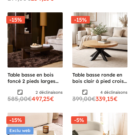
-15%
-15%
Table basse en bois
Table basse ronde en
foncé 2 pieds larges
bois clair à pied croisé
ALMA
RIVANO
2 déclinaisons
4 déclinaisons
585,00€
497,25€
399,00€
339,15€
-15%
-5%
Exclu web