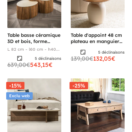
Table basse céramique
Table d'appoint 48 cm
3D et bois, forme
plateau en manguier
organique (x2)
pied ivoire TOSCA
L 82 cm - l60 cm - h40
5 déclinaisons
ASCOLI
cm
139,00€
132,05€
5 déclinaisons
639,00€
543,15€
-15%
-25%
Exclu web