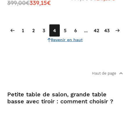
399,00€
339,15€
1
2
3
4
5
6
...
42
43
Revenir en haut
Haut de page
Petite table de salon, grande table
basse avec tiroir : comment choisir ?