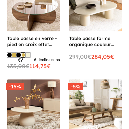
Table basse en verre -
Table basse forme
pied en croix effet
organique couleur
noyer SALTA
beige effet béton
299,00€
284,05€
LINEA
6 déclinaisons
135,00€
114,75€
-15%
-5%