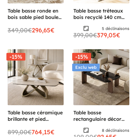
Table basse ronde en
Table basse tréteaux
bois sable pied boule
bois recyclé 140 cm
ALMA
DENVER
5 déclinaisons
349,00€
296,65€
399,00€
379,05€
-15%
-15%
Exclu web
Table basse céramique
Table basse
brillante et pied
rectangulaire décor
graphique SYRA
marbré noir et noyer
8 déclinaisons
899,00€
764,15€
MARFA
109,00€
92,65€