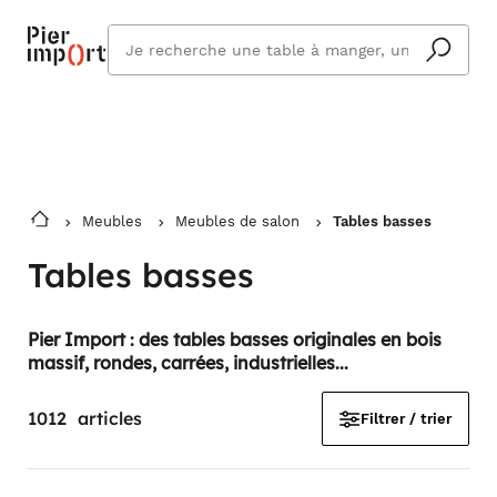
Commandez même en vacances !
En savoir plus
Vous êtes absent ? Pier Import s'adapte
Que
et vous livre à votre retour.
cherchez
vous ?
Meubles
Meubles de salon
Tables basses
Tables basses
Pier Import : des tables basses originales en bois
massif, rondes, carrées, industrielles...
1012
articles
Filtrer / trier