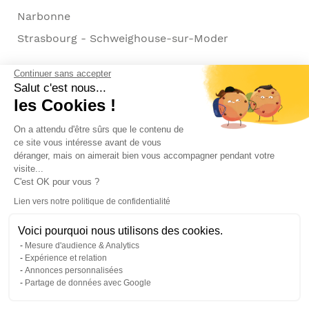
Narbonne
Strasbourg - Schweighouse-sur-Moder
Continuer sans accepter
Salut c'est nous...
les Cookies !
Modes de paiement acceptés
On a attendu d'être sûrs que le contenu de
ce site vous intéresse avant de vous
déranger, mais on aimerait bien vous accompagner pendant votre
visite...
C'est OK pour vous ?
Lien vers notre politique de confidentialité
Voici pourquoi nous utilisons des cookies.
© Pier Import
2026
Mesure d'audience & Analytics
Mentions legales
·
Credits
·
Plan du site
Expérience et relation
Annonces personnalisées
Partage de données avec Google