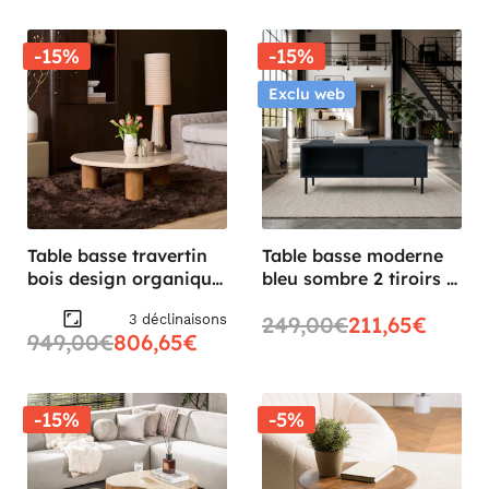
-15%
-15%
Exclu web
Table basse travertin
Table basse moderne
bois design organique
bleu sombre 2 tiroirs 2
100 cm DUOMO
niches RAVEN
3 déclinaisons
249,00€
211,65€
949,00€
806,65€
-15%
-5%