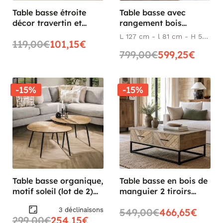
Table basse étroite
Table basse avec
décor travertin et
rangement bois
noyer MARFA
recyclé clair tréteaux
L 127 cm - l 81 cm - H 50
119,00€
101,15€
SALERNE
cm
799,00€
599,25€
-15%
-15%
Table basse organique,
Table basse en bois de
motif soleil (lot de 2)
manguier 2 tiroirs
RALF
BRIX
3 déclinaisons
549,00€
466,65€
299,00€
254,15€