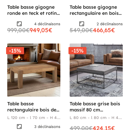
Table basse gigogne
Table basse gigogne
ronde en teck et rotin
rectangulaire en bois
(lot de 3) SWING
clair (lot de 3) RIVANO
4 déclinaisons
2 déclinaisons
999,00€
949,05€
549,00€
466,65€
-15%
-15%
Table basse
Table basse grise bois
rectangulaire bois de
massif 80 cm
chêne FJORD
LUCKNOW
L 120 cm - l 70 cm - H 45
L 80 cm - l 80 cm - H 40
cm
cm
3 déclinaisons
499,00€
424,15€