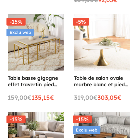
-15%
-5%
Exclu web
Table basse gigogne
Table de salon ovale
effet travertin pied
marbre blanc et pied
doré (lot de 3) JENA
doré ZALA
159,00€
135,15€
319,00€
303,05€
-15%
-15%
Exclu web