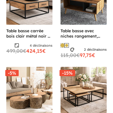
Table basse carrée
Table basse avec
bois clair métal noir 4
niches rangement,
tiroirs RIVANO
effet noyer & gris
4 déclinaisons
MARFA
499,00€
424,15€
2 déclinaisons
115,00€
97,75€
-5%
-15%