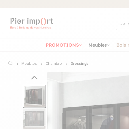
Que
cherch
vous ?
PROMOTIONS
Meubles
Bois 
Meubles
Chambre
Dressings