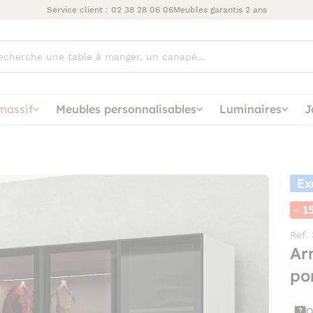
Service client :
02 38 28 06 06
Meubles garantis 2 ans
ez
massif
Meubles personnalisables
Luminaires
J
Ex
- 1
Ref.
Ar
po
Q