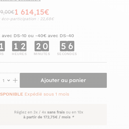
1 614,15€
99,00€
 éco-participation : 22,68€
€ avec DS-10 ou -40€ avec DS-40
1
1
2
2
0
5
5
RS
HEURES
MINUTES
SECONDES
Ajouter au panier
ISPONIBLE
Expédié sous 1 mois
Réglez en
3x
/
4x
sans frais
ou en 10x
à partir de
172,75€ / mois
*