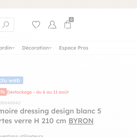
0
ardin
Décoration
Espace Pros
clu web
5%
Déstockage - du 6 au 11 août
 30048542
moire dressing design blanc 5
rtes verre H 210 cm
BYRON
uestions utilisateurs