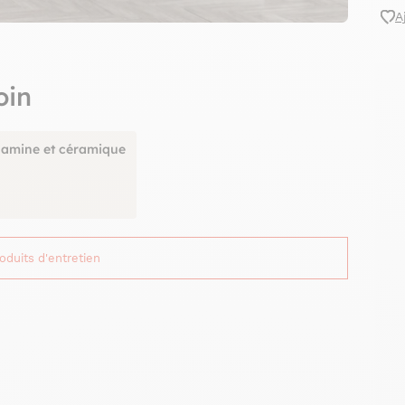
A
oin
lamine et céramique
roduits d'entretien