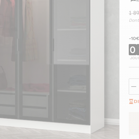
1 8
Dont
-10
0
JOU
D