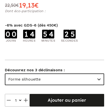
19,13€
22,50€
Dont éco-participation :
-6% avec GDS-6 (dès 450€)
0
0
1
4
5
4
2
5
JOURS
HEURES
MINUTES
SECONDES
Découvrez nos 3 déclinaisons :
Forme silhouette
Ajouter au panier