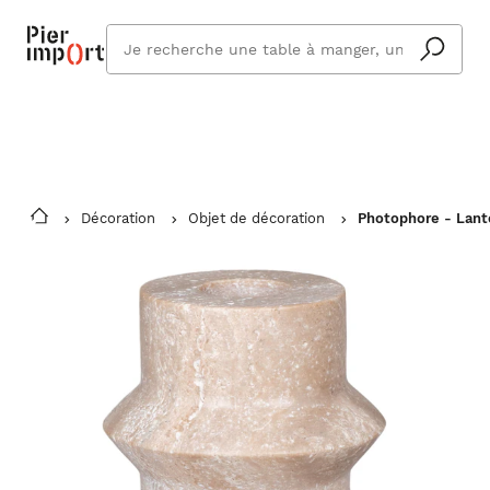
Commandez même en vacances !
En savoir plus
Vous êtes absent ? Pier Import s'adapte
Que
et vous livre à votre retour.
cherchez
vous ?
Décoration
Objet de décoration
Photophore - Lant