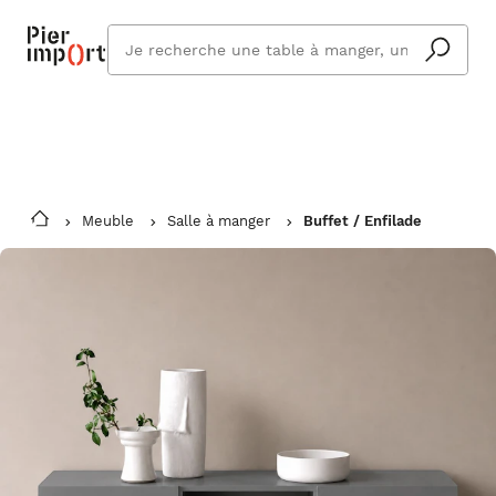
Commandez même en vacances !
En savoir plus
Vous êtes absent ? Pier Import s'adapte
Que
et vous livre à votre retour.
cherchez
vous ?
Meuble
Salle à manger
Buffet / Enfilade