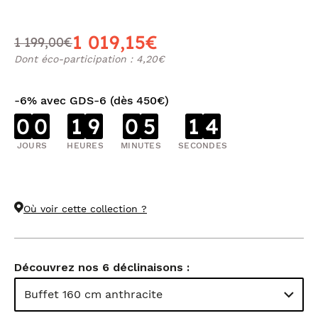
1 019,15€
1 199,00€
Dont éco-participation : 4,20€
-6% avec GDS-6 (dès 450€)
0
0
1
9
0
5
1
3
JOURS
HEURES
MINUTES
SECONDES
Où voir cette collection ?
Découvrez nos 6 déclinaisons :
Buffet 160 cm anthracite