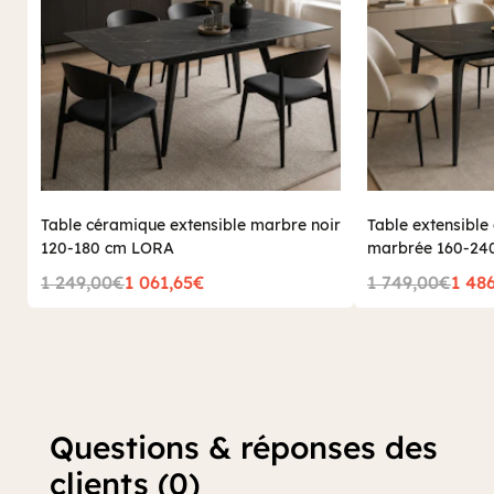
Table céramique extensible marbre noir
Table extensible
120-180 cm LORA
marbrée 160-24
1 249,00€
1 061,65€
1 749,00€
1 48
Questions & réponses des
clients (0)