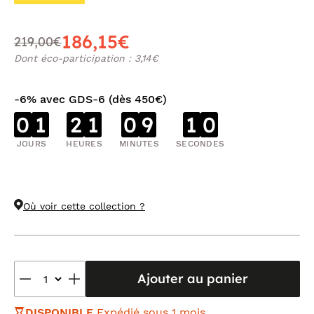
186,15€
219,00€
Dont éco-participation : 3,14€
-6% avec GDS-6 (dès 450€)
0
1
2
1
0
9
0
9
JOURS
HEURES
MINUTES
SECONDES
Où voir cette collection ?
Ajouter au panier
DISPONIBLE
Expédié sous 1 mois