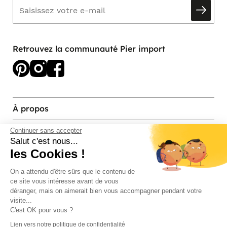
Retrouvez la communauté Pier import
À propos
Services et contact
Continuer sans accepter
Salut c'est nous...
les Cookies !
Magasins et Showrooms
On a attendu d'être sûrs que le contenu de
ce site vous intéresse avant de vous
Modes de paiement acceptés
déranger, mais on aimerait bien vous accompagner pendant votre
visite...
C'est OK pour vous ?
Lien vers notre politique de confidentialité