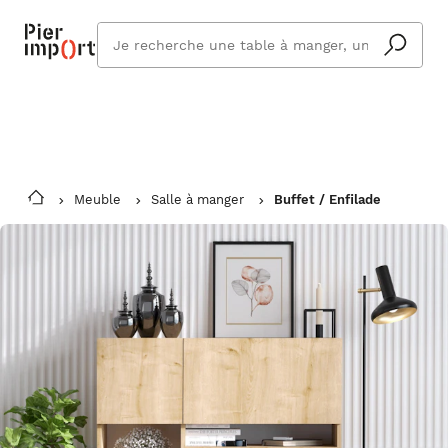
Commandez même en vacances !
En savoir plus
Vous êtes absent ? Pier Import s'adapte
Que
et vous livre à votre retour.
cherchez
vous ?
Meuble
Salle à manger
Buffet / Enfilade