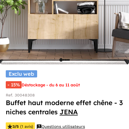
Exclu web
- 15%
Déstockage - du 6 au 11 août
Ref. 30048308
Buffet haut moderne effet chêne - 3
niches centrales
JENA
3/5
(1 avis)
Questions utilisateurs