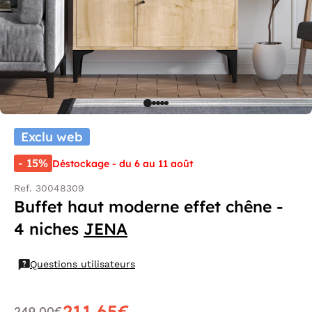
Exclu web
- 15%
Déstockage - du 6 au 11 août
Ref. 30048309
Buffet haut moderne effet chêne -
4 niches
JENA
Questions utilisateurs
211,65€
249,00€