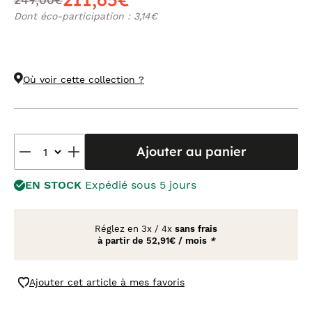
Dont éco-participation : 3,14€
Où voir cette collection ?
Ajouter au panier
EN STOCK
Expédié sous 5 jours
Réglez en
3x
/
4x
sans frais
à partir de
52,91€ / mois
*
Ajouter cet article à mes favoris