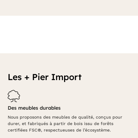
canapés
Laissez-vous séduire par notre large éventail de
design
dans notre catalogue en ligne Pierimport.fr
Les + Pier Import
Des meubles durables
Nous proposons des meubles de qualité, conçus pour
durer, et fabriqués à partir de bois issu de forêts
certifiées FSC®, respectueuses de l’écosystème.