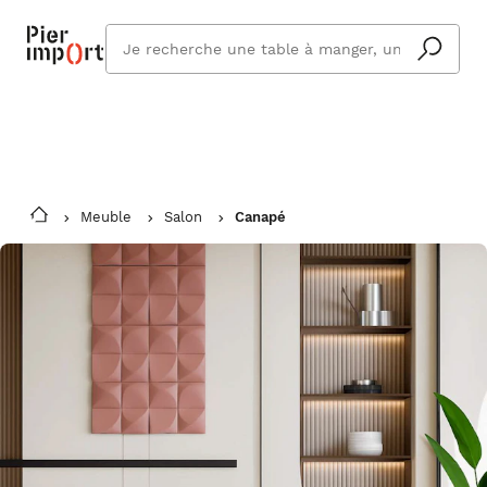
Commandez même en vacances !
En savoir plus
Vous êtes absent ? Pier Import s'adapte
Que
et vous livre à votre retour.
cherchez
vous ?
Meuble
Salon
Canapé