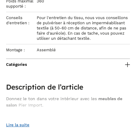
Poids maximal
360
supporté :
Conseils
Pour l'entretien du tissu, nous vous conseillons
d'entretien :
de pulvériser à réception un imperméabilisant
textile (à 50-60 cm de distance, afin de ne pas
faire d'auréole). En cas de tache, vous pouvez
utiliser un détachant textile.
Montage :
Assemblé
Catégories
Description de l’article
Donnez le ton dans votre intérieur avec les
meubles de
salon
Pier Import.
C’est précisément dans cette recherche d’harmonie que le
canapé 3 places blanc
de la collection ARVEN en tissu plissé
Lire la suite
trouvera toute sa place avec une présence à la fois élégante,
douce et contemporaine. Il s’agit d’un modèle qui attire le regard