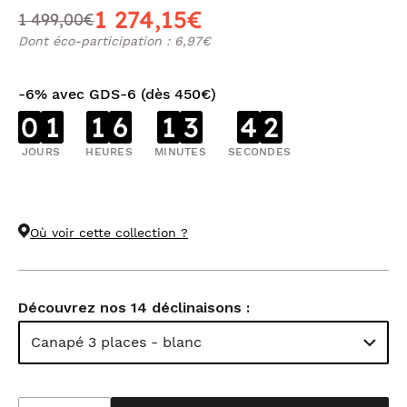
1 274,15€
1 499,00€
Dont éco-participation : 6,97€
-6% avec GDS-6 (dès 450€)
0
1
1
6
1
3
4
1
JOURS
HEURES
MINUTES
SECONDES
Où voir cette collection ?
Découvrez nos 14 déclinaisons :
Canapé 3 places - blanc