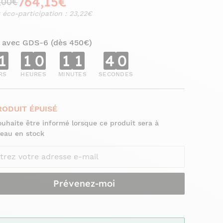
764,15€
,00€
 éco-participation : 23,22€
 avec GDS-6 (dès 450€)
1
1
0
1
1
3
9
RS
HEURES
MINUTES
SECONDES
RODUIT ÉPUISÉ
ouhaite être informé lorsque ce produit sera à
eau en stock
Prévenez-moi