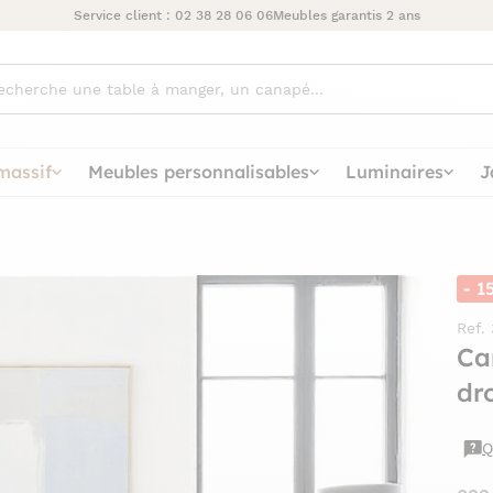
Service client :
02 38 28 06 06
Meubles garantis 2 ans
ez
massif
Meubles personnalisables
Luminaires
J
- 1
Ref.
Ca
dr
Q