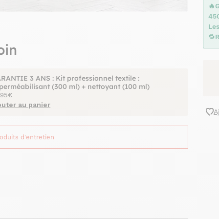
🔥
45
Les
🔁
R
oin
RANTIE 3 ANS : Kit professionnel textile :
perméabilisant (300 ml) + nettoyant (100 ml)
,95€
outer au panier
A
roduits d'entretien