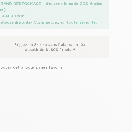
GRAND DESTOCKAGE! -6% avec le code GDS-6 (dès
0€)
 8 et 9 aout
etours gratuits
• Commandez en toute sérénité.
Réglez en
3x
/
4x
sans frais
ou en 10x
à partir de
81,80€ / mois
*
jouter cet article à mes favoris