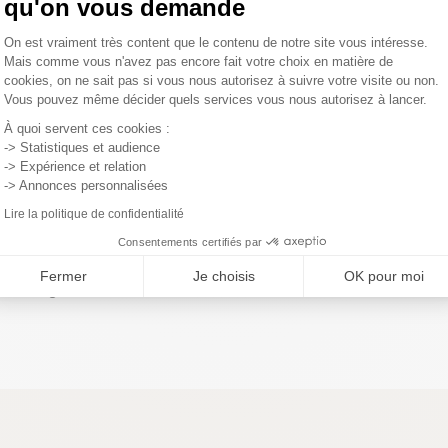
qu'on vous demande
Plateforme de Gestion du Consentemen
On est vraiment très content que le contenu de notre site vous intéresse.
Mais comme vous n'avez pas encore fait votre choix en matière de
llons de pulvériser à réception un imperméabilisant textile (à
d'auréole). En cas de tache, vous pouvez utiliser un
cookies, on ne sait pas si vous nous autorisez à suivre votre visite ou non.
Vous pouvez même décider quels services vous nous autorisez à lancer.
Axeptio consent
À quoi servent ces cookies :
-> Statistiques et audience
-> Expérience et relation
-> Annonces personnalisées
Lire la politique de confidentialité
Consentements certifiés par
Fermer
Je choisis
OK pour moi
élai légal de rétractation.