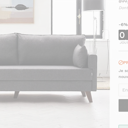
899
Dont
-6%
0
JOU
P
Je s
nouv