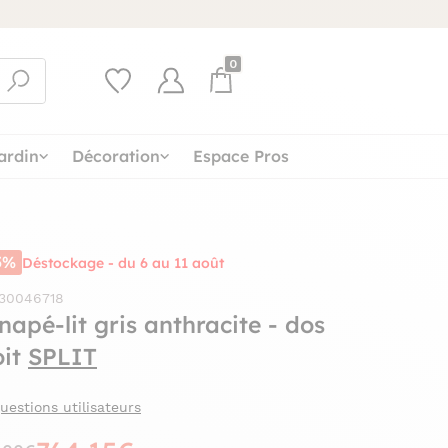
0
ardin
Décoration
Espace Pros
5%
Déstockage - du 6 au 11 août
 30046718
napé-lit gris anthracite - dos
oit
SPLIT
uestions utilisateurs