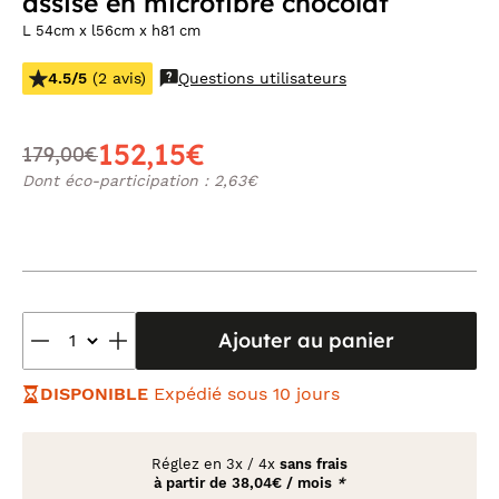
assise en microfibre chocolat
L 54cm x l56cm x h81 cm
4.5/5
(2 avis)
Questions utilisateurs
152,15€
179,00€
Dont éco-participation : 2,63€
Ajouter au panier
DISPONIBLE
Expédié sous 10 jours
Réglez en
3x
/
4x
sans frais
à partir de
38,04€ / mois
*