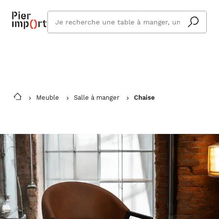
Commandez même en vacances !
En savoir plus
Vous êtes absent ? Pier Import s'adapte
Que
et vous livre à votre retour.
cherchez
vous ?
Meuble
Salle à manger
Chaise