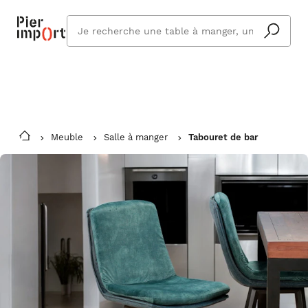
Commandez même en vacances !
En savoir plus
Vous êtes absent ? Pier Import s'adapte
Que
et vous livre à votre retour.
cherchez
vous ?
Meuble
Salle à manger
Tabouret de bar