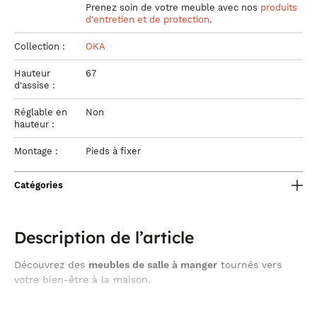
Prenez soin de votre meuble
avec nos
produits
d'entretien et de protection
.
Collection :
OKA
Hauteur
67
d'assise :
Réglable en
Non
hauteur :
Montage :
Pieds à fixer
Catégories
Description de l’article
Découvrez des
meubles de salle à manger
tournés vers
votre bien-être à la maison.
style contemporain
chaise de bar en
Misez sur le
de la