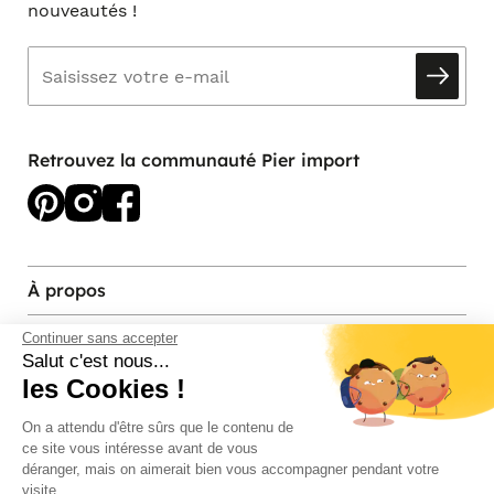
nouveautés !
Retrouvez la communauté Pier import
À propos
Services et contact
Continuer sans accepter
Salut c'est nous...
les Cookies !
Magasins et Showrooms
On a attendu d'être sûrs que le contenu de
ce site vous intéresse avant de vous
Modes de paiement acceptés
déranger, mais on aimerait bien vous accompagner pendant votre
visite...