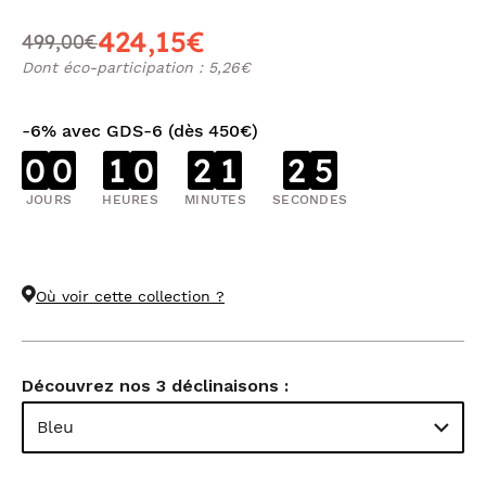
424,15€
499,00€
Dont éco-participation : 5,26€
-6% avec GDS-6 (dès 450€)
0
0
1
0
2
1
2
5
JOURS
HEURES
MINUTES
SECONDES
Où voir cette collection ?
Découvrez nos 3 déclinaisons :
Bleu