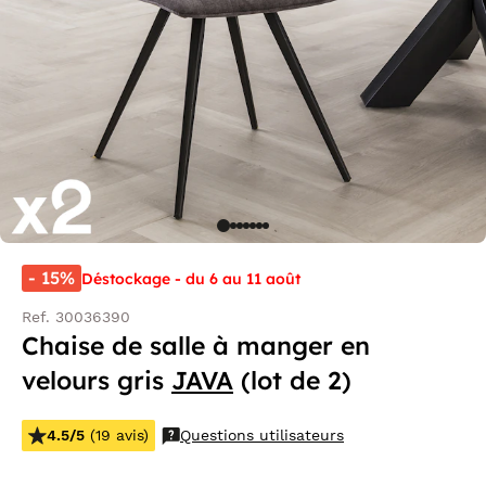
- 15%
Déstockage - du 6 au 11 août
Ref. 30036390
Chaise de salle à manger en
velours gris
JAVA
(lot de 2)
4.5/5
(19 avis)
Questions utilisateurs