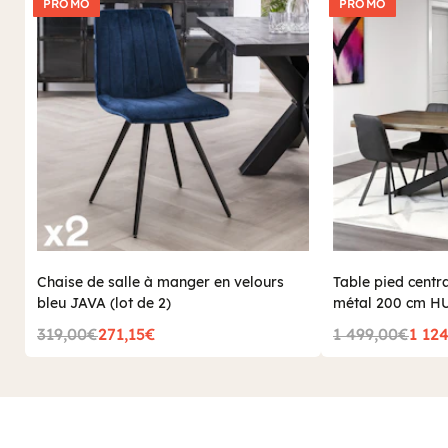
PROMO
PROMO
Chaise de salle à manger en velours
Table pied centra
bleu JAVA (lot de 2)
métal 200 cm 
319,00€
271,15€
1 499,00€
1 12