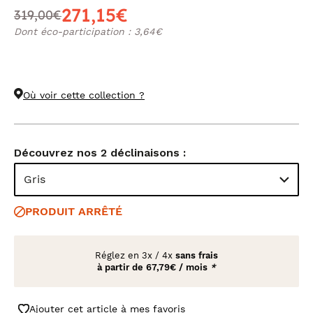
271,15€
319,00€
Dont éco-participation : 3,64€
Où voir cette collection ?
Découvrez nos 2 déclinaisons :
Gris
PRODUIT ARRÊTÉ
Réglez en
3x
/
4x
sans frais
à partir de
67,79€ / mois
*
Ajouter cet article à mes favoris