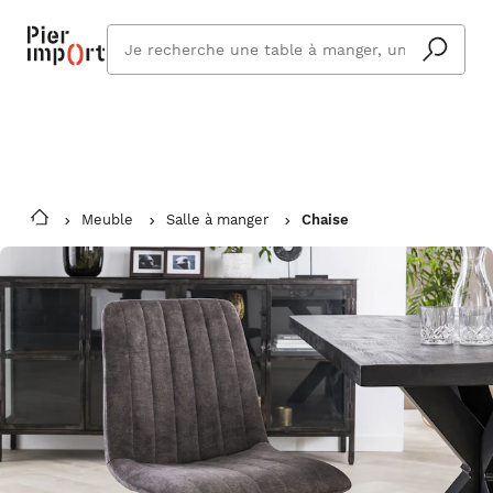
Commandez même en vacances !
En savoir plus
Vous êtes absent ? Pier Import s'adapte
Que
et vous livre à votre retour.
cherchez
vous ?
Meuble
Salle à manger
Chaise