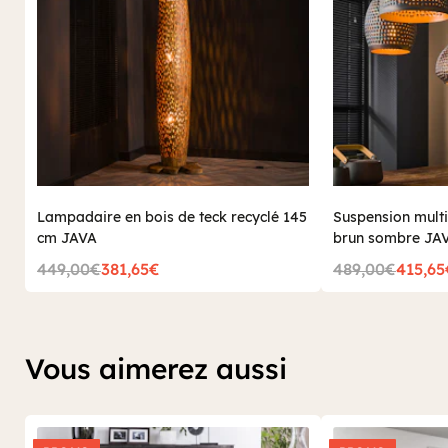
Lampadaire en bois de teck recyclé 145
Suspension multi
cm JAVA
brun sombre JA
449,00€
381,65€
489,00€
415,65
Vous aimerez aussi