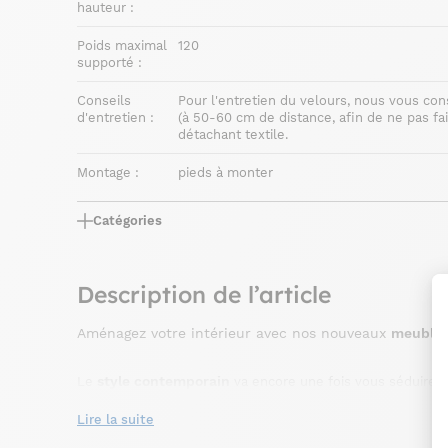
hauteur :
Poids maximal
120
supporté :
Conseils
Pour l'entretien du velours, nous vous con
d'entretien :
(à 50-60 cm de distance, afin de ne pas fai
détachant textile.
Montage :
pieds à monter
Catégories
Description de l’article
Aménagez votre intérieur avec nos nouveaux
meubles
style contemporain
Le
va encore une fois vous séduire 
nouvelle collection JAVA. Proposant un toucher doux et ag
Lire la suite
Elle repose sur 4 fins pieds obliques et est de couleur ta
chaise taupe
cette
est dédiée aux intérieurs dans l'air du