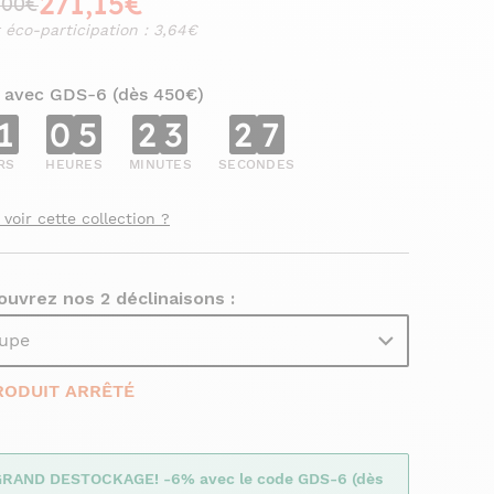
271,15€
,00€
 éco-participation : 3,64€
 avec GDS-6 (dès 450€)
1
0
5
2
3
2
5
RS
HEURES
MINUTES
SECONDES
 voir cette collection ?
uvrez nos 2 déclinaisons :
upe
RODUIT ARRÊTÉ
GRAND DESTOCKAGE! -6% avec le code GDS-6 (dès