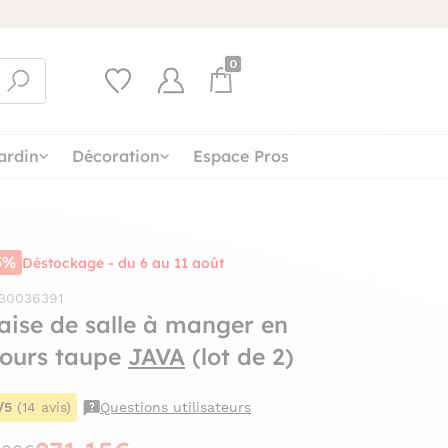
0
ardin
Décoration
Espace Pros
5%
Déstockage - du 6 au 11 août
 30036391
aise de salle à manger en
lours taupe
JAVA
(lot de 2)
/5
(14 avis)
Questions utilisateurs