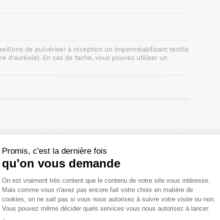
seillons de pulvériser à réception un imperméabilisant textile
re d'auréole). En cas de tache, vous pouvez utiliser un
Promis, c'est la dernière fois
qu'on vous demande
 de salle à manger
.
Plateforme de Gestion du Consentemen
On est vraiment très content que le contenu de notre site vous intéresse.
chaise de salle à manger en velours taupe
avec la
de la
Mais comme vous n'avez pas encore fait votre choix en matière de
chaise de table
réable, cette belle
est vendue par lot de 2.
cookies, on ne sait pas si vous nous autorisez à suivre votre visite ou non.
upe. Rembourrée et affichant un piquage sur toute sa surface,
Vous pouvez même décider quels services vous nous autorisez à lancer.
 temps et élégants.
Axeptio consent