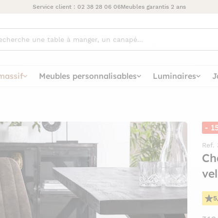
Service client :
02 38 28 06 06
Meubles garantis 2 ans
ez
massif
Meubles personnalisables
Luminaires
J
- 1
Ref.
Ch
ve
5