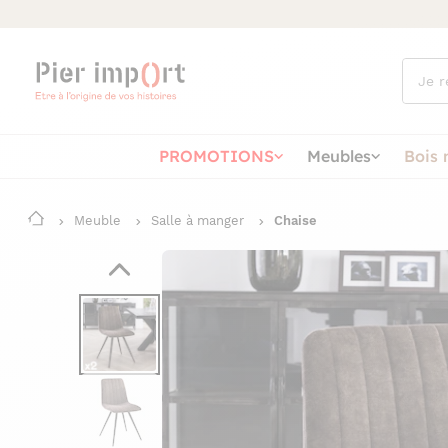
Que
cherch
vous ?
PROMOTIONS
Meubles
Bois 
Meuble
Salle à manger
Chaise