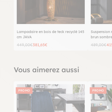
Lampadaire en bois de teck recyclé 145
Suspension 
cm JAVA
brun sombr
449,00€
381,65€
489,00€
41
Vous aimerez aussi
PROMO
PROMO