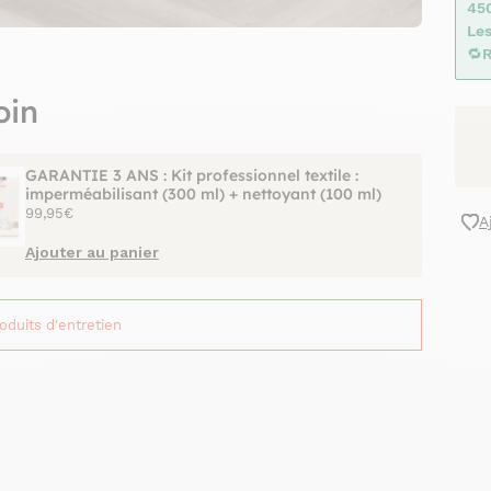
45
Les
🔁
R
oin
GARANTIE 3 ANS : Kit professionnel textile :
imperméabilisant (300 ml) + nettoyant (100 ml)
99,95€
A
Ajouter au panier
roduits d'entretien