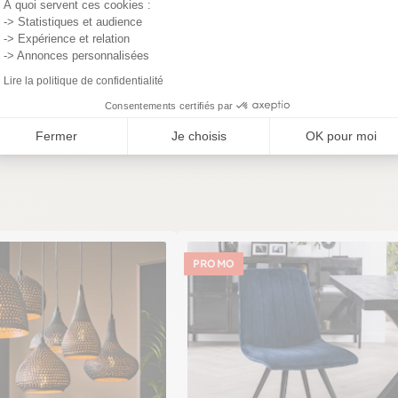
À quoi servent ces cookies :
elle collection JAVA sera installée dans une salle à manger
-> Statistiques et audience
élai légal de rétractation.
avec sa belle couleur, vous pourrez soit placer cette
-> Expérience et relation
er dans une chambre à coucher, un salon ou tout autre espace
-> Annonces personnalisées
.fr ne manqueront pas d'attirer votre attention.
Lire la politique de confidentialité
Consentements certifiés par
Fermer
Je choisis
OK pour moi
PROMO