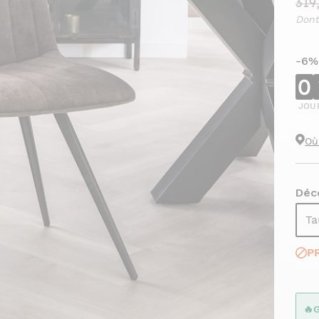
319
Dont
-6%
0
JOU
Où
Déco
Ta
P
🔥