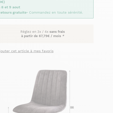
0€)
 8 et 9 aout
etours gratuits
• Commandez en toute sérénité.
Réglez en
3x
/
4x
sans frais
à partir de
67,79€ / mois
*
jouter cet article à mes favoris