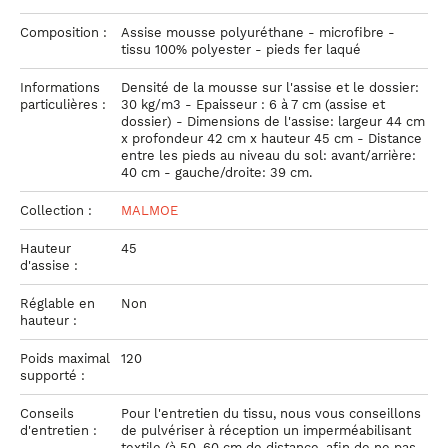
Composition :
Assise mousse polyuréthane - microfibre -
tissu 100% polyester - pieds fer laqué
Informations
Densité de la mousse sur l'assise et le dossier:
particulières :
30 kg/m3 - Epaisseur : 6 à 7 cm (assise et
dossier) - Dimensions de l'assise: largeur 44 cm
x profondeur 42 cm x hauteur 45 cm - Distance
entre les pieds au niveau du sol: avant/arrière:
40 cm - gauche/droite: 39 cm.
Collection :
MALMOE
Hauteur
45
d'assise :
Réglable en
Non
hauteur :
Poids maximal
120
supporté :
Conseils
Pour l'entretien du tissu, nous vous conseillons
d'entretien :
de pulvériser à réception un imperméabilisant
textile (à 50-60 cm de distance, afin de ne pas