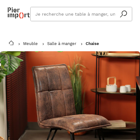
Que
cherchez
vous ?
Meuble
Salle à manger
Chaise