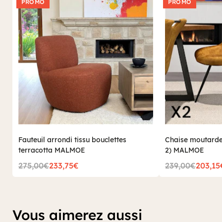
PROMO
PROMO
Fauteuil arrondi tissu bouclettes
Chaise moutarde
terracotta MALMOE
2) MALMOE
275,00€
233,75€
239,00€
203,15
Vous aimerez aussi