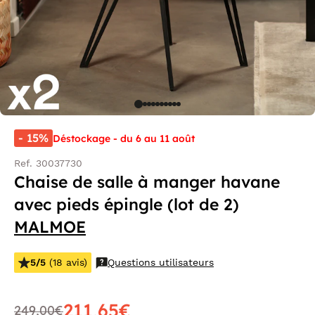
- 15%
Déstockage - du 6 au 11 août
Ref. 30037730
Chaise de salle à manger havane
avec pieds épingle (lot de 2)
MALMOE
5/5
(18 avis)
Questions utilisateurs
211,65€
249,00€