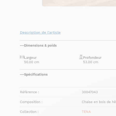
Description de l'article
Dimensions & poids
Largeur
Profondeur
50.00 cm
53.00 cm
Spécifications
Référence :
30047043
Composition :
Chaise en bois de hê
Collection :
TENA