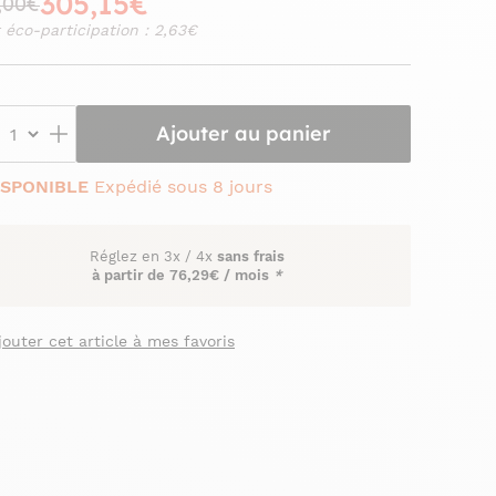
305,15€
,00€
 éco-participation : 2,63€
Ajouter au panier
ISPONIBLE
Expédié sous 8 jours
Réglez en
3x
/
4x
sans frais
à partir de
76,29€ / mois
*
jouter cet article à mes favoris