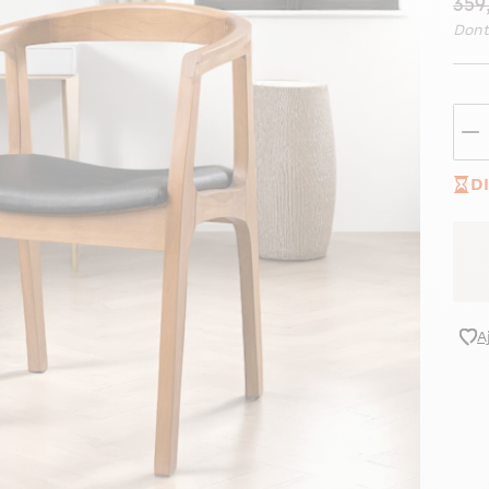
359
Dont
D
A