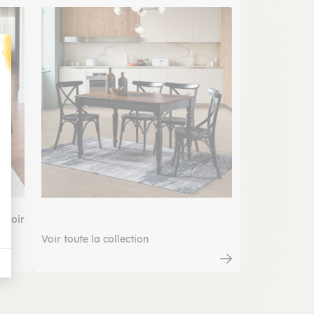
t : Personnalisez vos Options
d noir
Voir toute la collection