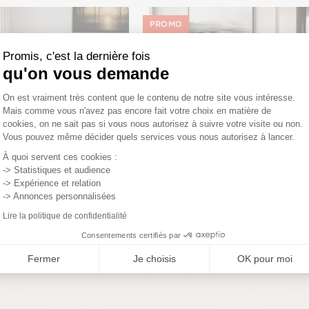
PROMO
Promis, c'est la dernière fois
qu'on vous demande
Plateforme de Gestion du Consentemen
On est vraiment très content que le contenu de notre site vous intéresse.
Mais comme vous n'avez pas encore fait votre choix en matière de
cookies, on ne sait pas si vous nous autorisez à suivre votre visite ou non.
Vous pouvez même décider quels services vous nous autorisez à lancer.
Axeptio consent
À quoi servent ces cookies :
-> Statistiques et audience
-> Expérience et relation
-> Annonces personnalisées
reaux en bois brun - assise
Table ronde en bois effet usé - pie
Lire la politique de confidentialité
NA
⌀120 cm TENA
Consentements certifiés par
8,75€
1 249,00€
1 061,65€
Fermer
Je choisis
OK pour moi