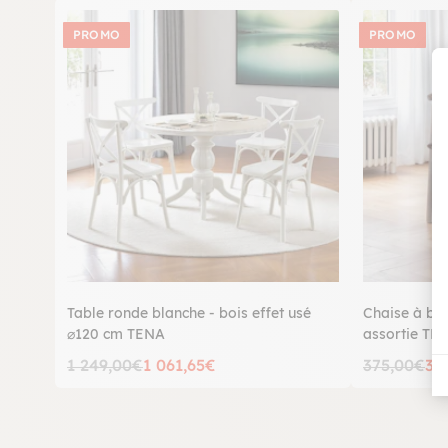
PROMO
PROMO
Table ronde blanche - bois effet usé
Chaise à bar
⌀120 cm TENA
assortie TE
1 249,00€
1 061,65€
375,00€
31