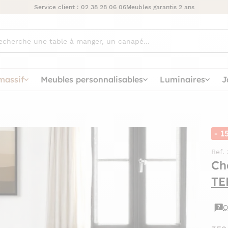
Service client :
02 38 28 06 06
Meubles garantis 2 ans
ez
massif
Meubles personnalisables
Luminaires
J
- 1
Ref.
Ch
TE
Q