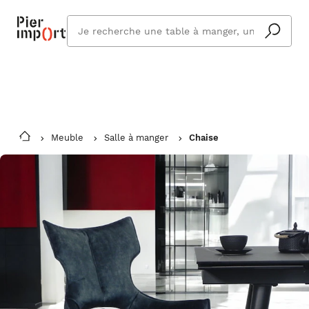
Commandez même en vacances !
En savoir plus
Vous êtes absent ? Pier Import s'adapte
Que
et vous livre à votre retour.
cherchez
vous ?
Meuble
Salle à manger
Chaise