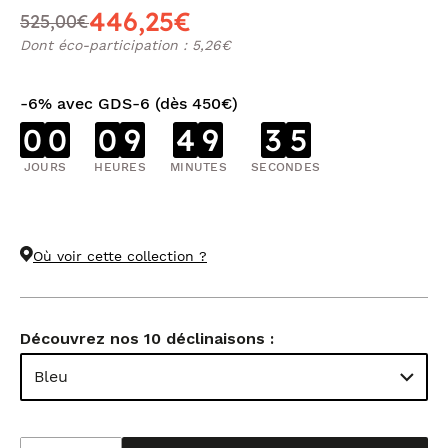
446,25€
525,00€
Dont éco-participation : 5,26€
-6% avec GDS-6 (dès 450€)
0
0
0
9
4
9
3
4
JOURS
HEURES
MINUTES
SECONDES
Où voir cette collection ?
Découvrez nos 10 déclinaisons :
Bleu