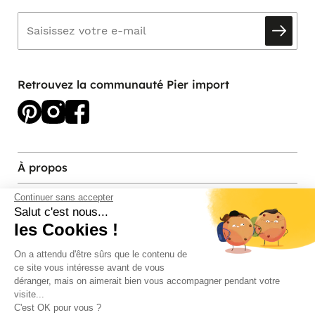
Retrouvez la communauté Pier import
À propos
Services et contact
Continuer sans accepter
Salut c'est nous...
les Cookies !
Magasins et Showrooms
On a attendu d'être sûrs que le contenu de
ce site vous intéresse avant de vous
Modes de paiement acceptés
déranger, mais on aimerait bien vous accompagner pendant votre
visite...
C'est OK pour vous ?