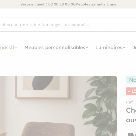
Service client :
02 38 28 06 06
Meubles garantis 2 ans
ez
massif
Meubles personnalisables
Luminaires
J
No
- 1
Ref.
Ch
ou
Q