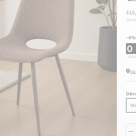
315
Dont
-6%
0
JOU
Où
Déco
Ma