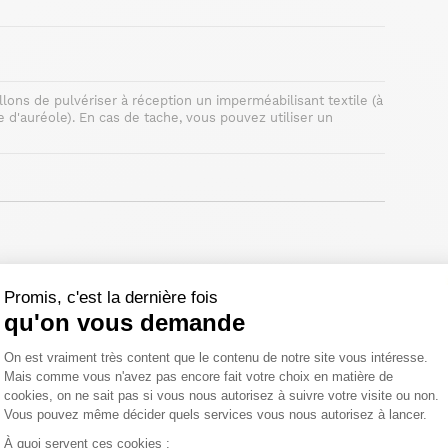
llons de pulvériser à réception un imperméabilisant textile (à
e d'auréole). En cas de tache, vous pouvez utiliser un
Promis, c'est la dernière fois
qu'on vous demande
élai légal de rétractation.
Plateforme de Gestion du Consentemen
On est vraiment très content que le contenu de notre site vous intéresse.
Mais comme vous n'avez pas encore fait votre choix en matière de
cookies, on ne sait pas si vous nous autorisez à suivre votre visite ou non.
Vous pouvez même décider quels services vous nous autorisez à lancer.
Axeptio consent
À quoi servent ces cookies :