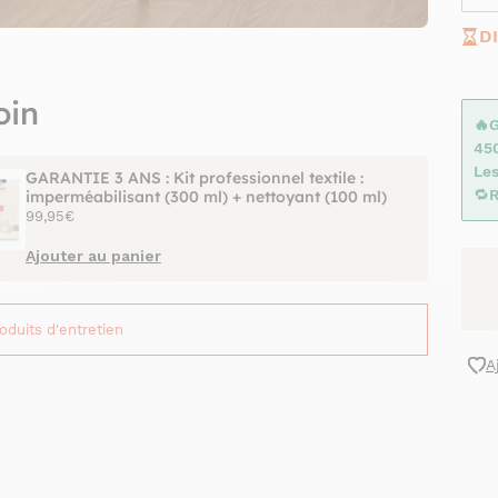
D
oin
🔥
45
Les
GARANTIE 3 ANS : Kit professionnel textile :
🔁
R
imperméabilisant (300 ml) + nettoyant (100 ml)
99,95€
Ajouter au panier
roduits d'entretien
A