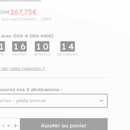
267,75€
,00€
 éco-participation : 1,66€
 avec GDS-6 (dès 450€)
1
1
6
1
0
1
2
RS
HEURES
MINUTES
SECONDES
 voir cette collection ?
uvrez nos 5 déclinaisons :
rron - pieds bronze
Ajouter au panier