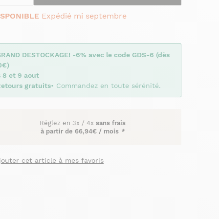
ISPONIBLE
Expédié mi septembre
GRAND DESTOCKAGE! -6% avec le code GDS-6 (dès
0€)
 8 et 9 aout
etours gratuits
• Commandez en toute sérénité.
Réglez en
3x
/
4x
sans frais
à partir de
66,94€ / mois
*
jouter cet article à mes favoris