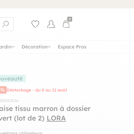
0
ardin
Décoration
Espace Pros
uveauté
5%
Déstockage - du 6 au 11 août
 30053514
aise tissu marron à dossier
vert (lot de 2)
LORA
uestions utilisateurs