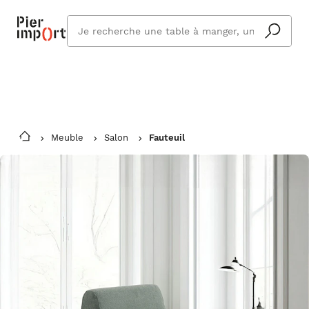
Commandez même en vacances !
En savoir plus
Vous êtes absent ? Pier Import s'adapte
Que
et vous livre à votre retour.
cherchez
vous ?
Meuble
Salon
Fauteuil