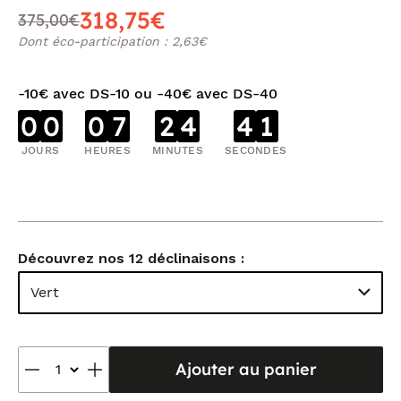
318,75€
375,00€
Dont éco-participation : 2,63€
-10€ avec DS-10 ou -40€ avec DS-40
0
0
0
7
2
4
4
0
JOURS
HEURES
MINUTES
SECONDES
Découvrez nos 12 déclinaisons :
Vert
Ajouter au panier