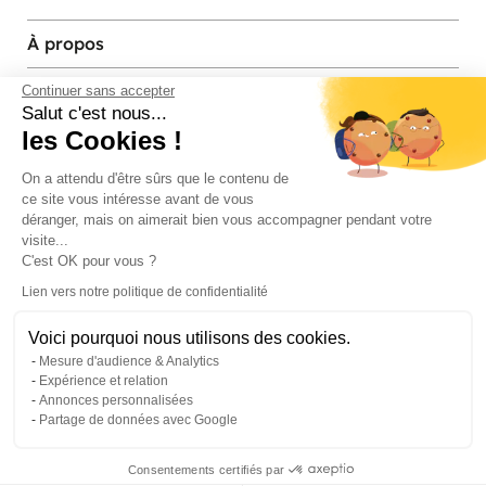
À propos
Services et contact
Continuer sans accepter
Salut c'est nous...
les Cookies !
Magasins et Showrooms
On a attendu d'être sûrs que le contenu de
ce site vous intéresse avant de vous
Modes de paiement acceptés
déranger, mais on aimerait bien vous accompagner pendant votre
visite...
C'est OK pour vous ?
Lien vers notre politique de confidentialité
Voici pourquoi nous utilisons des cookies.
Mesure d'audience & Analytics
Expérience et relation
Annonces personnalisées
Partage de données avec Google
© Pier Import
2026
Mentions legales
·
Credits
·
Plan du site
Consentements certifiés par
0