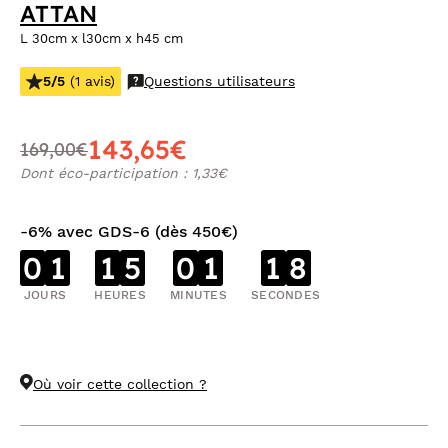
ATTAN
L 30cm x l30cm x h45 cm
5/5
(1 avis)
Questions utilisateurs
143,65€
169,00€
Dont éco-participation : 1,33€
-6% avec GDS-6 (dès 450€)
0
1
1
5
0
1
1
7
JOURS
HEURES
MINUTES
SECONDES
Où voir cette collection ?