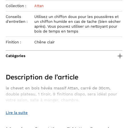
Collection :
Attan
Conseils
Utilisez un chiffon doux pour les poussières et
d'entretien :
un chiffon humide en cas de tache (bien sécher
après). Vous pouvez utiliser un nettoyant pour
bois de temps en temps
Finition :
Chêne clair
Catégories
Description de l’article
le chevet en bois hévéa massif Attan, carré de 30cm,
double plateau, 1 tiroir, 9 finitions dispo, sera idéal pour
votre salon, salle à manger, chambre.
le chevet 30cm Attan est un chevet carré. Ce chevet en bois
Lire la suite
massif trouvera une place dans le moindre recoin de votre
table de chevet
intérieur. D'utilisation multiple, cette
en bois
tête de lit
peut être placée en
, en bout de canapé ou dans