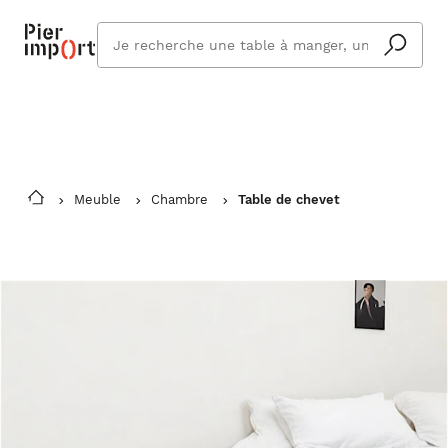
Commandez même en vacances !
En savoir plus
Vous êtes absent ? Pier Import s'adapte
Que
et vous livre à votre retour.
cherchez
vous ?
Meuble
Chambre
Table de chevet