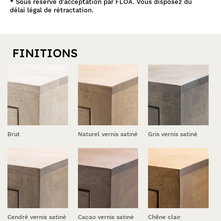
*
Sous réserve d'acceptation par FLOA. Vous disposez du
dans un petit espace de votre choix. Avec ses 9 finitions
délai légal de rétractation.
possibles, ce chevet en hévéa s'intègrera parfaitement à votre
table de chevet
bout
intérieur. Robuste et pratique cette
ou
de canapé en bois
comprend 1 tiroir.
FINITIONS
Brut
Naturel vernis satiné
Gris vernis satiné
Cendré vernis satiné
Cacao vernis satiné
Chêne clair