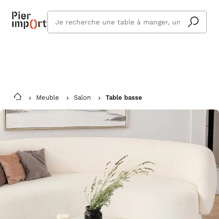
Commandez même en vacances !
En savoir plus
Vous êtes absent ? Pier Import s'adapte
Que
et vous livre à votre retour.
cherchez
vous ?
Meuble
Salon
Table basse