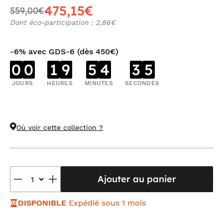
475,15€
559,00€
Dont éco-participation : 2,86€
-6% avec GDS-6 (dès 450€)
0
0
1
9
5
4
3
4
JOURS
HEURES
MINUTES
SECONDES
Où voir cette collection ?
Ajouter au panier
DISPONIBLE
Expédié sous 1 mois