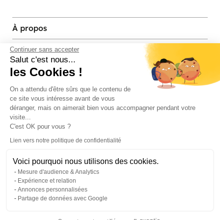
À propos
Services et contact
Continuer sans accepter
Salut c'est nous...
les Cookies !
Magasins et Showrooms
On a attendu d'être sûrs que le contenu de
ce site vous intéresse avant de vous
Modes de paiement acceptés
déranger, mais on aimerait bien vous accompagner pendant votre
visite...
C'est OK pour vous ?
Lien vers notre politique de confidentialité
Voici pourquoi nous utilisons des cookies.
Mesure d'audience & Analytics
Expérience et relation
Annonces personnalisées
Partage de données avec Google
© Pier Import
2026
Mentions legales
·
Credits
·
Plan du site