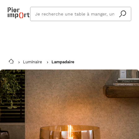
Commandez même en vacances !
En savoir plus
Vous êtes absent ? Pier Import s'adapte
Que
et vous livre à votre retour.
cherchez
vous ?
Luminaire
Lampadaire