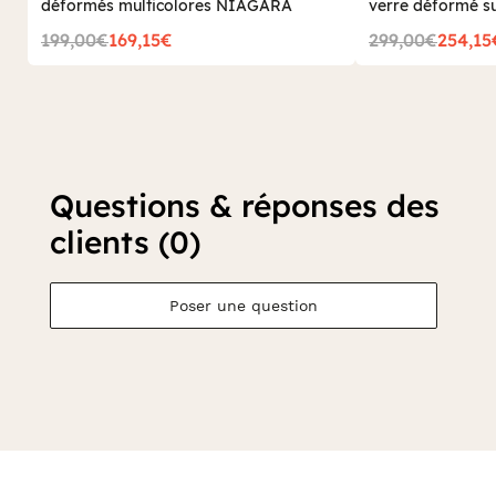
déformés multicolores NIAGARA
verre déformé s
199,00€
169,15€
299,00€
254,15
Questions & réponses des
clients (0)
Poser une question