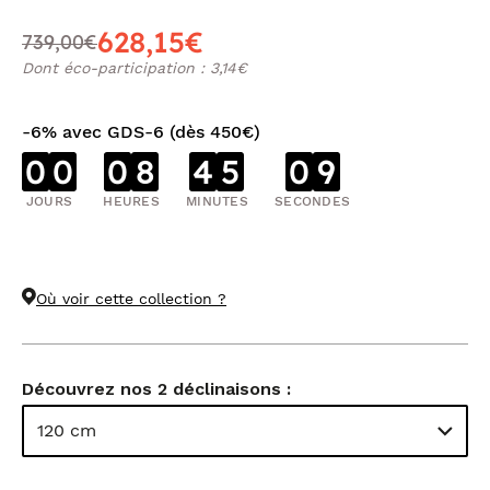
628,15€
739,00€
Dont éco-participation : 3,14€
-6% avec GDS-6 (dès 450€)
0
0
0
8
4
5
0
8
JOURS
HEURES
MINUTES
SECONDES
Où voir cette collection ?
Découvrez nos 2 déclinaisons :
120 cm