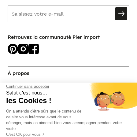
Retrouvez la communauté Pier import
À propos
Services et contact
Continuer sans accepter
Salut c'est nous...
les Cookies !
Magasins et Showrooms
On a attendu d'être sûrs que le contenu de
ce site vous intéresse avant de vous
Modes de paiement acceptés
déranger, mais on aimerait bien vous accompagner pendant votre
visite...
C'est OK pour vous ?