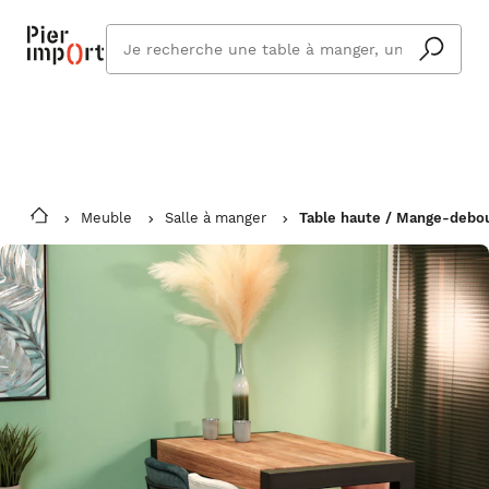
Commandez même en vacances !
En savoir plus
Vous êtes absent ? Pier Import s'adapte
Que
et vous livre à votre retour.
cherchez
vous ?
Meuble
Salle à manger
Table haute / Mange-debo